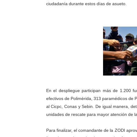
ciudadanía durante estos días de asueto.
El Lactario del Iahula cele
Plan Vacacional "Venezuela 
Iniciación al yoga reúne a
Mincomunas impulsa el auto
Expertos inspeccionan espa
En el despliegue participan más de 1.200 fu
efectivos de Polimérida, 313 paramédicos de P
al Cicpc, Conas y Sebin. De igual manera, det
unidades de rescate para mayor atención de la
Para finalizar, el comandante de la ZODI aprov