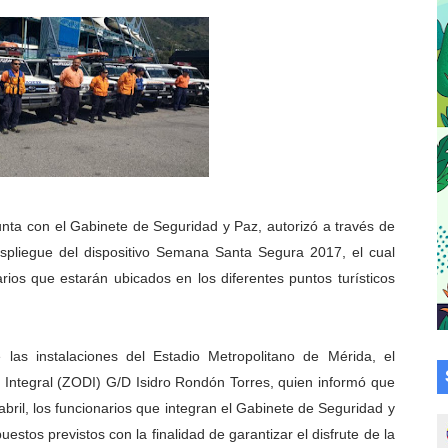
a en la transformación del hospital Sor Juana Inés
 sobre gaita de tambora con Fundecem
tra sus avances en visita del Consejo Legislativo
ción celebra Semana Internacional de la Lactancia Materna
alece el desarrollo productivo en Rangel
nta con el Gabinete de Seguridad y Paz, autorizó a través de
para aspirantes al curso de Emergencia Prehospitalaria
espliegue del dispositivo Semana Santa Segura 2017, el cual
arios que estarán ubicados en los diferentes puntos turísticos
émica de médicos en proceso de ruralidad
 comunal en El Vigía con microcréditos a emprendedores y
e las instalaciones del Estadio Metropolitano de Mérida, el
Integral (ZODI) G/D Isidro Rondón Torres, quien informó que
 de bacheo en el sector La Montañita
 abril, los funcionarios que integran el Gabinete de Seguridad y
l taller vacacional de origami
stos previstos con la finalidad de garantizar el disfrute de la