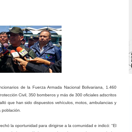
bra la Semana Mundial de la Lactancia Materna
Ríe 2026" brinda recreación y cultura a niños del municipio
 diversos clubes deportivos de Zea en una enriquecedora jo
gobierno en Mérida con plan de actualización y atención ter
cios del OAN para la instalación del detector Cherenkov d
ncionarios de la Fuerza Armada Nacional Bolivariana, 1.460
rotección Civil, 350 bomberos y más de 300 oficiales adscritos
alló que han sido dispuestos vehículos, motos, ambulancias y
 población.
echó la oportunidad para dirigirse a la comunidad e indicó: “El