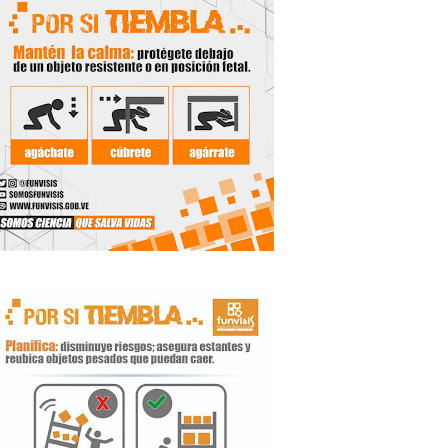
 Libertador
rnada vacacional
ritorial
e agua