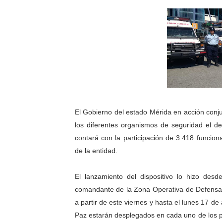
Gobierno bolivariano avanz
Niños merideños aprenden
Hospital universitario mues
Instituto Nacional de Nutri
Gobernación de Mérida fort
El Gobierno del estado Mérida en acción conju
Corposalud inició talleres 
los diferentes organismos de seguridad el d
contará con la participación de 3.418 funcion
Fortalecen formación acad
de la entidad.
Fortaleciendo la economía
El lanzamiento del dispositivo lo hizo desd
comandante de la Zona Operativa de Defensa 
Campo Elías consolida plan
a partir de este viernes y hasta el lunes 17 de
Fundecem inició con éxito e
Paz estarán desplegados en cada uno de los pue