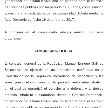
gobernador del estado Bolivariano de Miranda para el ejercicio
El Lactario del Iahula celebra la Semana Mundial de la 
de funciones públicas por un período de 15 años, como sanción
accesoria a la declaratoria de responsabilidad dictada mediante
Plan Vacacional "Venezuela Ríe 2026" brinda recreación 
Auto Decisorio de fecha 19 de enero de 2017.
Iniciación al yoga reúne a diversos clubes deportivos 
A continuación el comunicado íntegro emitido por este
organismo:
Mincomunas impulsa el autogobierno en Mérida con plan 
Expertos inspeccionan espacios del OAN para la instal
COMUNICADO OFICIAL
El contralor general de la República, Manuel Enrique Galindo
Ballesteros, en ejercicio de las atribuciones conferidas en la
Constitución de la República Bolivariana de Venezuela y las
leyes, previo el cumplimiento del procedimiento administrativo,
en el cual se garantizó el derecho a la defensa y al debido
proceso, inhabilitó al ciudadano Henrique Capriles Randonski,
gobernador del estado Bolivariano de Miranda para el ejercicio
de funciones públicas por un período de 15 años, como sanción