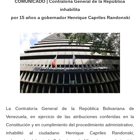
COMUNICADO | Contraloría General de la República
Gobierno bolivariano avanza en la transformación del h
inhabilita
por 15 años a gobernador Henrique Capriles Randonski
Niños merideños aprenden sobre gaita de tambora co
Hospital universitario muestra sus avances en visita de
Instituto Nacional de Nutrición celebra Semana Interna
Gobernación de Mérida fortalece el desarrollo product
Corposalud inició talleres para aspirantes al curso de
Fortalecen formación académica de médicos en proces
Fortaleciendo la economía comunal en El Vigía con mi
La Contraloría General de la República Bolivariana de
Venezuela, en ejercicio de las atribuciones conferidas en la
Campo Elías consolida plan de bacheo en el sector La 
Constitución y en cumplimiento del procedimiento administrativo,
inhabilitó al ciudadano Henrique Capriles Randonski,
Fundecem inició con éxito el taller vacacional de origa