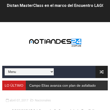
Dictan MasterClass en el marco del Encuentro LAGO Ve
Campo Elías avanza con plan de asfaltado
Encuentro estadal fortalece la coordinación de polític
Gobernador Arnaldo Sánchez apadrina a más de 993 nu
Venezuela instala su primer detector de astropartícula
Consolidan planificación técnica en el Complejo Educat
Mérida fortalece su reserva deportiva de cara a comp
Gobernación de Mérida instalará mesa de trabajo con 
LO ÚLTIMO
Campo Elías avanza con plan de asfaltado
Niños merideños potencian su talento en plan vacaciona
abril 07, 2017
Nacionales
Fundecem ofrece taller de bordado en punto de cruz