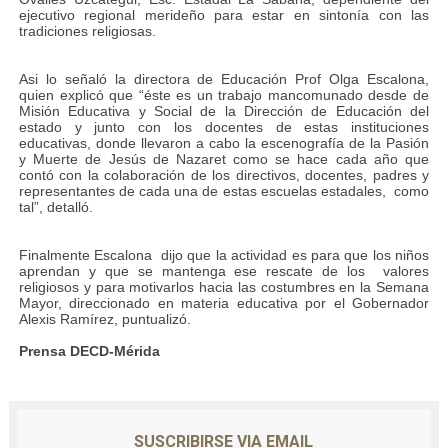
ejecutivo regional merideño para estar en sintonía con las
Dictan MasterClass en el marco del Encuentro LAGO Ve
tradiciones religiosas.
Campo Elías avanza con plan de asfaltado
Asi lo señaló la directora de Educación Prof Olga Escalona,
quien explicó que “éste es un trabajo mancomunado desde de
Misión Educativa y Social de la Dirección de Educación del
Encuentro estadal fortalece la coordinación de polític
estado y junto con los docentes de estas instituciones
educativas, donde llevaron a cabo la escenografía de la Pasión
y Muerte de Jesús de Nazaret como se hace cada año que
Gobernador Arnaldo Sánchez apadrina a más de 993 nu
contó con la colaboración de los directivos, docentes, padres y
representantes de cada una de estas escuelas estadales, como
Plan Quirúrgico Regional llega a Pueblo Llano con la ac
tal”, detalló.
Finalmente Escalona dijo que la actividad es para que los niños
aprendan y que se mantenga ese rescate de los valores
religiosos y para motivarlos hacia las costumbres en la Semana
Mayor, direccionado en materia educativa por el Gobernador
Alexis Ramírez, puntualizó.
Prensa DECD-Mérida
SUSCRIBIRSE VIA EMAIL