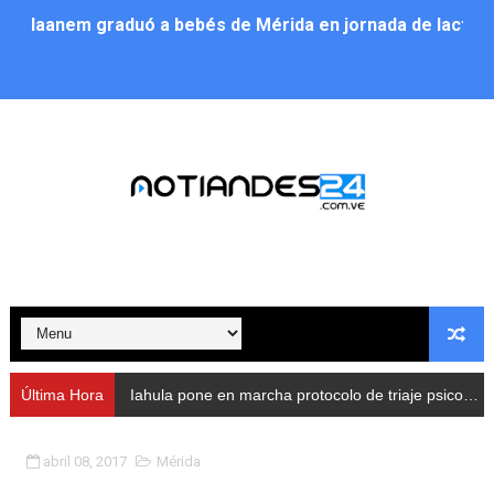
Iaanem graduó a bebés de Mérida en jornada de lactan
Iahula pone en marcha protocolo de triaje psicosocial 
Arranca en Rivas Dávila el Plan de Renovación de Voce
Alcalde Nelson Álvarez llevó jornada recreativa a la pa
CorpoMérida continúa con ciclos de formación
Fundacite culmina primera etapa de su Plan Vacacional
Nevado Gas optimiza servicio residencial en la Urbani
Balance semestral impulsa inclusión y atención a pers
Última Hora
Iahula pone en marcha protocolo de triaje psicosocial para atender a rescatistas
Plan Vacacional Comunitario “Ríe 2026” recorre las pa
abril 08, 2017
Mérida
Alcaldía del Municipio Libertador realizó una jornada s