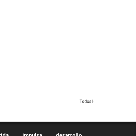
Todos los Derechos Reservados - Copyrigh
rida impulsa desarrollo