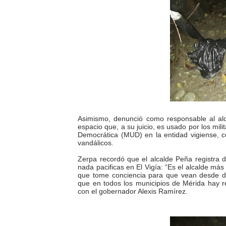
Dictan MasterClass en el 
Campo Elías avanza con pla
Encuentro estadal fortalece
Gobernador Arnaldo Sánche
Plan Quirúrgico Regional ll
Asimismo, denunció como responsable al alc
espacio que, a su juicio, es usado por los mil
Democrática (MUD) en la entidad vigiense, 
vandálicos.
Zerpa recordó que el alcalde Peña registra 
nada pacificas en El Vigía: “Es el alcalde más
que tome conciencia para que vean desde dón
que en todos los municipios de Mérida hay r
con el gobernador Alexis Ramírez.