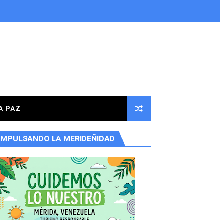
A PAZ
IMPULSANDO LA MERIDEÑIDAD
ores en la parroquia Osuna Rodríguez