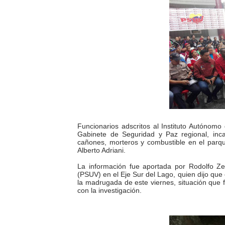
Fundacite Mérida dicta tall
INN-Mérida celebró el Lacto
Impulsan plan estratégico 
Mérida impulsa desarrollo 
Fomficc consolida alianzas
Niños de Estudiantes de M
Funcionarios adscritos al Instituto Autónomo
Gabinete de Seguridad y Paz regional, inc
cañones, morteros y combustible en el parqu
Corposalud y Secretaría Soc
Alberto Adriani.
La información fue aportada por Rodolfo Ze
Inicia el plan vacacional V
(PSUV) en el Eje Sur del Lago, quien dijo que
la madrugada de este viernes, situación que f
con la investigación.
Entregan planta eléctrica pa
Expertos inspeccionan espa