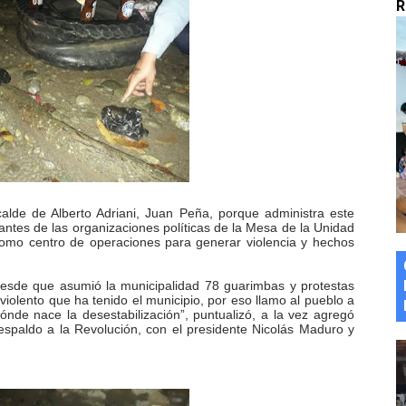
R
marco del Encuentro LAGO Venezuela, edición Mérida
n de asfaltado
 la coordinación de políticas sociales en Mérida
z apadrina a más de 993 nuevos bachilleres de Mérida
ega a Pueblo Llano con la activación de dos quirófanos
alde de Alberto Adriani, Juan Peña, porque administra este
itantes de las organizaciones políticas de la Mesa de la Unidad
como centro de operaciones para generar violencia y hechos
desde que asumió la municipalidad 78 guarimbas y protestas
 violento que ha tenido el municipio, por eso llamo al pueblo a
de nace la desestabilización”, puntualizó, a la vez agregó
espaldo a la Revolución, con el presidente Nicolás Maduro y