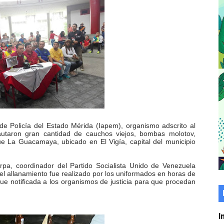
er gratuito de electrónica básica para jóvenes
 grado para promover el inicio de una vida saludable
de seguridad ciudadana 2027-2029 en los 23 municipios
económico con taller de marcas y patentes
 e impulsa la economía comunal en Mérida
érida sembraron 110 árboles en su sede
 de Policía del Estado Mérida (Iapem), organismo adscrito al
autaron gran cantidad de cauchos viejos, bombas molotov,
e La Guacamaya, ubicado en El Vigía, capital del municipio
ial fortalecen la atención en los municipios
rpa, coordinador del Partido Socialista Unido de Venezuela
enezuela Renace en el sector El Alcázar
 el allanamiento fue realizado por los uniformados en horas de
ue notificada a los organismos de justicia para que procedan
ra fortalecer la atención sanitaria en Ejido
cios del OAN para la instalación del detector Cherenkov d
I