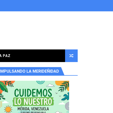
A PAZ
IMPULSANDO LA MERIDEÑIDAD
ores en la parroquia Osuna Rodríguez