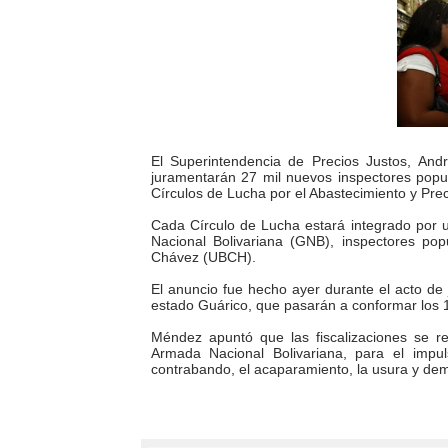
Fundacite Mérida dicta tall
INN-Mérida celebró el Lacto
Impulsan plan estratégico 
Mérida impulsa desarrollo 
El Superintendencia de Precios Justos, An
juramentarán 27 mil nuevos inspectores popula
Círculos de Lucha por el Abastecimiento y Prec
Fomficc consolida alianzas
Cada Círculo de Lucha estará integrado por un
Nacional Bolivariana (GNB), inspectores pop
Niños de Estudiantes de M
Chávez (UBCH).
El anuncio fue hecho ayer durante el acto de 
Corposalud y Secretaría Soc
estado Guárico, que pasarán a conformar los 1
Méndez apuntó que las fiscalizaciones se r
Inicia el plan vacacional V
Armada Nacional Bolivariana, para el impu
contrabando, el acaparamiento, la usura y demá
Entregan planta eléctrica pa
Expertos inspeccionan espa