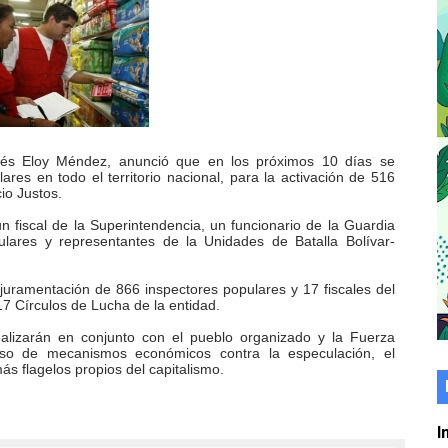
er gratuito de electrónica básica para jóvenes
 grado para promover el inicio de una vida saludable
de seguridad ciudadana 2027-2029 en los 23 municipios
económico con taller de marcas y patentes
drés Eloy Méndez, anunció que en los próximos 10 días se
res en todo el territorio nacional, para la activación de 516
io Justos.
 e impulsa la economía comunal en Mérida
 fiscal de la Superintendencia, un funcionario de la Guardia
ulares y representantes de la Unidades de Batalla Bolívar-
érida sembraron 110 árboles en su sede
juramentación de 866 inspectores populares y 17 fiscales del
ial fortalecen la atención en los municipios
7 Círculos de Lucha de la entidad.
ealizarán en conjunto con el pueblo organizado y la Fuerza
enezuela Renace en el sector El Alcázar
lso de mecanismos económicos contra la especulación, el
s flagelos propios del capitalismo.
ra fortalecer la atención sanitaria en Ejido
cios del OAN para la instalación del detector Cherenkov d
I