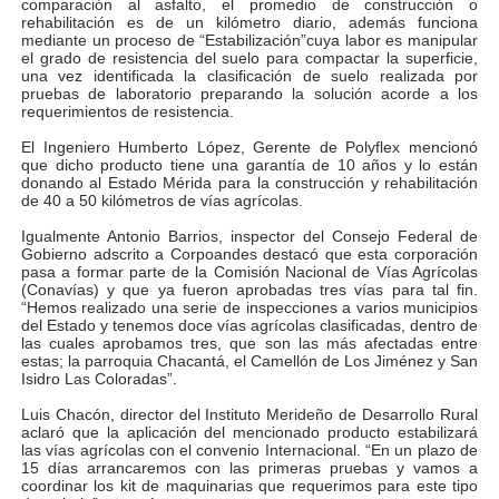
comparación al asfalto, el promedio de construcción o
rehabilitación es de un kilómetro diario, además funciona
Fortaleciendo la economía comunal en El Vigía con mi
mediante un proceso de “Estabilización”cuya labor es manipular
el grado de resistencia del suelo para compactar la superficie,
una vez identificada la clasificación de suelo realizada por
Campo Elías consolida plan de bacheo en el sector La 
pruebas de laboratorio preparando la solución acorde a los
requerimientos de resistencia.
Fundecem inició con éxito el taller vacacional de origa
El Ingeniero Humberto López, Gerente de Polyflex mencionó
que dicho producto tiene una garantía de 10 años y lo están
El Lactario del Iahula celebra la Semana Mundial de la 
donando al Estado Mérida para la construcción y rehabilitación
de 40 a 50 kilómetros de vías agrícolas.
Corposalud y Secretaría Social fortalecen la atención e
Igualmente Antonio Barrios, inspector del Consejo Federal de
Gobierno adscrito a Corpoandes destacó que esta corporación
pasa a formar parte de la Comisión Nacional de Vías Agrícolas
(Conavías) y que ya fueron aprobadas tres vías para tal fin.
“Hemos realizado una serie de inspecciones a varios municipios
del Estado y tenemos doce vías agrícolas clasificadas, dentro de
las cuales aprobamos tres, que son las más afectadas entre
estas; la parroquia Chacantá, el Camellón de Los Jiménez y San
Isidro Las Coloradas”.
Luis Chacón, director del Instituto Merideño de Desarrollo Rural
aclaró que la aplicación del mencionado producto estabilizará
las vías agrícolas con el convenio Internacional. “En un plazo de
15 días arrancaremos con las primeras pruebas y vamos a
coordinar los kit de maquinarias que requerimos para este tipo