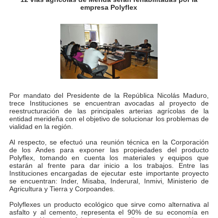
empresa Polyflex
Gobernación de Mérida instalará mesa de trabajo con 
Niños merideños potencian su talento en plan vacaciona
Fundecem ofrece taller de bordado en punto de cruz
Gobierno bolivariano avanza en la transformación del h
Por mandato del Presidente de la República Nicolás Maduro,
Niños merideños aprenden sobre gaita de tambora co
trece Instituciones se encuentran avocadas al proyecto de
reestructuración de las principales arterias agrícolas de la
entidad merideña con el objetivo de solucionar los problemas de
Hospital universitario muestra sus avances en visita de
vialidad en la región.
Al respecto, se efectuó una reunión técnica en la Corporación
Instituto Nacional de Nutrición celebra Semana Interna
de los Andes para exponer las propiedades del producto
Polyflex, tomando en cuenta los materiales y equipos que
Gobernación de Mérida fortalece el desarrollo product
estarán al frente para dar inicio a los trabajos. Entre las
Instituciones encargadas de ejecutar este importante proyecto
se encuentran: Inder, Misaba, Inderural, Inmivi, Ministerio de
Corposalud inició talleres para aspirantes al curso de
Agricultura y Tierra y Corpoandes.
Polyflexes un producto ecológico que sirve como alternativa al
Fortalecen formación académica de médicos en proces
asfalto y al cemento, representa el 90% de su economía en