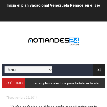
Inicia el plan vacacional Venezuela Renace en el sector
Entregan planta eléctrica para fortalecer la atención sa
Expertos inspeccionan espacios del OAN para la instal
Dictan MasterClass en el marco del Encuentro LAGO Ve
Campo Elías avanza con plan de asfaltado
Encuentro estadal fortalece la coordinación de polític
Gobernador Arnaldo Sánchez apadrina a más de 993 nu
Venezuela instala su primer detector de astropartícula
LO ÚLTIMO
Entregan planta eléctrica para fortalecer la atención sanitaria en Ejido
Consolidan planificación técnica en el Complejo Educat
septiembre 25, 2014
Mérida fortalece su reserva deportiva de cara a comp
12 vías agrícolas de Mérida serán rehabilitadas por la