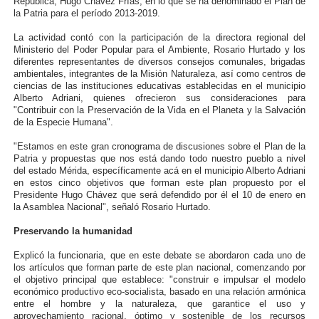
República, Hugo Chávez Frías, en lo que se ha denominado el Plan de
la Patria para el período 2013-2019.
Venezuela Renace 2026 lleva sonrisas y prevención a 
La actividad contó con la participación de la directora regional del
Mérida impulsa el mapa de conocimientos con Encuen
Ministerio del Poder Popular para el Ambiente, Rosario Hurtado y los
diferentes representantes de diversos consejos comunales, brigadas
ambientales, integrantes de la Misión Naturaleza, así como centros de
Complejo Educativo Talento Deportivo lanza Plan Agos
ciencias de las instituciones educativas establecidas en el municipio
Alberto Adriani, quienes ofrecieron sus consideraciones para
"Contribuir con la Preservación de la Vida en el Planeta y la Salvación
Arnaldo Sánchez reinaugura Parque Recreacional Tilingo
de la Especie Humana".
Corposalud inició talleres para aspirantes al curso de
"Estamos en este gran cronograma de discusiones sobre el Plan de la
Patria y propuestas que nos está dando todo nuestro pueblo a nivel
del estado Mérida, específicamente acá en el municipio Alberto Adriani
en estos cinco objetivos que forman este plan propuesto por el
Presidente Hugo Chávez que será defendido por él el 10 de enero en
la Asamblea Nacional", señaló Rosario Hurtado.
Preservando la humanidad
Explicó la funcionaria, que en este debate se abordaron cada uno de
los artículos que forman parte de este plan nacional, comenzando por
el objetivo principal que establece: "construir e impulsar el modelo
económico productivo eco-socialista, basado en una relación armónica
entre el hombre y la naturaleza, que garantice el uso y
aprovechamiento racional, óptimo y sostenible de los recursos