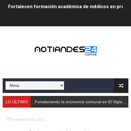
Fortalecen formación académica de médicos en proces
Fortaleciendo la economía comunal en El Vigía con mi
Campo Elías consolida plan de bacheo en el sector La 
Fundecem inició con éxito el taller vacacional de origa
El Lactario del Iahula celebra la Semana Mundial de la 
Plan Vacacional "Venezuela Ríe 2026" brinda recreación 
Iniciación al yoga reúne a diversos clubes deportivos 
Mincomunas impulsa el autogobierno en Mérida con plan 
LO ÚLTIMO
Fortaleciendo la economía comunal en El Vigía con microcréditos a emprendedores y productores
‎Unión cívico militar rindió honores a la Bandera Nacion
noviembre 30, 2012
Gobernación de Mérida realizó jornada socialista en Ec