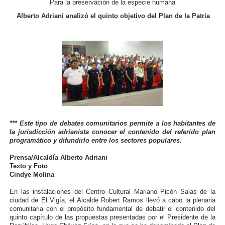
Para la preservación de la especie humana
Inicia el Plan Cultura Vacacional 2026 en el estado Méri
Alberto Adriani analizó el quinto objetivo del Plan de la Patria
Ibime inició tradicional plan vacacional Aventuras en V
Merideños disfrutarán del Plan Agosto Escuelas Abier
Recreación y formación fortalecen la integración comu
Club "Rápidos de Zea" brilló en el Primer Festival de 
*** Este tipo de debates comunitarios permite a los habitantes de
84 estudiantes celebraron su graduación en el Complejo
la jurisdicción adrianista conocer el contenido del referido plan
programático y difundirlo entre los sectores populares.
Cmdnna lleva esperanza y atención a casas de abrigo 
Prensa/Alcaldía Alberto Adriani
Texto y Foto
Comunas de Obispo Ramos de Lora avanzan hacia el em
Cindye Molina
En las instalaciones del Centro Cultural Mariano Picón Salas de la
Arrancó Plan Vacacional Comunitario Venezuela Renac
ciudad de El Vigía, el Alcalde Robert Ramos llevó a cabo la plenaria
comunitaria con el propósito fundamental de debatir el contenido del
Plan Vacacional Venezuela Renace 2026 arrancó con ale
quinto capítulo de las propuestas presentadas por el Presidente de la