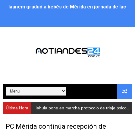
Iaanem graduó a bebés de Mérida en jornada de lactan
Iahula pone en marcha protocolo de triaje psicosocial 
Arranca en Rivas Dávila el Plan de Renovación de Voce
Alcalde Nelson Álvarez llevó jornada recreativa a la pa
CorpoMérida continúa con ciclos de formación
Fundacite culmina primera etapa de su Plan Vacacional
Nevado Gas optimiza servicio residencial en la Urbani
Balance semestral impulsa inclusión y atención a pers
Última Hora
Iahula pone en marcha protocolo de triaje psicosocial para atender a rescatistas
Plan Vacacional Comunitario “Ríe 2026” recorre las pa
PC Mérida continúa recepción de
Alcaldía del Municipio Libertador realizó una jornada s