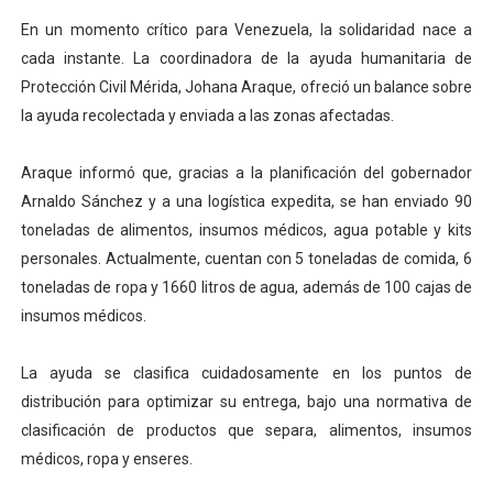
Dictan MasterClass en el marco del Encuentro LAGO Ve
En un momento crítico para Venezuela, la solidaridad nace a
cada instante. La coordinadora de la ayuda humanitaria de
Campo Elías avanza con plan de asfaltado
Protección Civil Mérida, Johana Araque, ofreció un balance sobre
la ayuda recolectada y enviada a las zonas afectadas.
Encuentro estadal fortalece la coordinación de polític
Araque informó que, gracias a la planificación del gobernador
Gobernador Arnaldo Sánchez apadrina a más de 993 nu
Arnaldo Sánchez y a una logística expedita, se han enviado 90
Plan Quirúrgico Regional llega a Pueblo Llano con la ac
toneladas de alimentos, insumos médicos, agua potable y kits
personales. Actualmente, cuentan con 5 toneladas de comida, 6
toneladas de ropa y 1660 litros de agua, además de 100 cajas de
insumos médicos.
La ayuda se clasifica cuidadosamente en los puntos de
distribución para optimizar su entrega, bajo una normativa de
clasificación de productos que separa, alimentos, insumos
médicos, ropa y enseres.