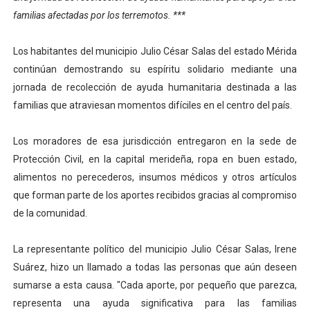
familias afectadas por los terremotos. ***
Venezuela Renace 2026 lleva sonrisas y prevención a 
Mérida impulsa el mapa de conocimientos con Encuen
Los habitantes del municipio Julio César Salas del estado Mérida
continúan demostrando su espíritu solidario mediante una
Complejo Educativo Talento Deportivo lanza Plan Agos
jornada de recolección de ayuda humanitaria destinada a las
familias que atraviesan momentos difíciles en el centro del país.
Arnaldo Sánchez reinaugura Parque Recreacional Tilingo
Los moradores de esa jurisdicción entregaron en la sede de
Corposalud inició talleres para aspirantes al curso de
Protección Civil, en la capital merideña, ropa en buen estado,
alimentos no perecederos, insumos médicos y otros artículos
que forman parte de los aportes recibidos gracias al compromiso
de la comunidad.
La representante político del municipio Julio César Salas, Irene
Suárez, hizo un llamado a todas las personas que aún deseen
sumarse a esta causa. "Cada aporte, por pequeño que parezca,
representa una ayuda significativa para las familias