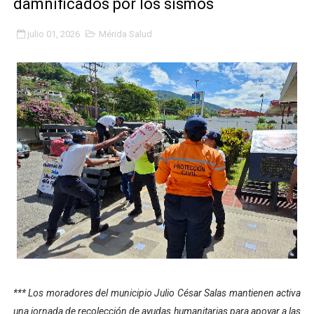
damnificados por los sismos
Inicia el Plan Cultura Vacacional 2026 en el estado Méri
julio 01, 2026
Mérida Salud
Ibime inició tradicional plan vacacional Aventuras en V
Merideños disfrutarán del Plan Agosto Escuelas Abier
Recreación y formación fortalecen la integración comu
Club "Rápidos de Zea" brilló en el Primer Festival de 
84 estudiantes celebraron su graduación en el Complejo
Cmdnna lleva esperanza y atención a casas de abrigo 
Comunas de Obispo Ramos de Lora avanzan hacia el em
Arrancó Plan Vacacional Comunitario Venezuela Renac
*** Los moradores del municipio Julio César Salas mantienen activa
Plan Vacacional Venezuela Renace 2026 arrancó con ale
una jornada de recolección de ayudas humanitarias para apoyar a las