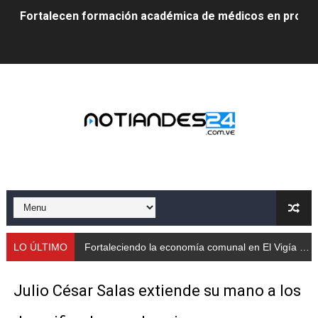
Fortalecen formación académica de médicos en proces
Fortaleciendo la economía comunal en El Vigía con mi
Campo Elías consolida plan de bacheo en el sector La 
Fundecem inició con éxito el taller vacacional de origa
El Lactario del Iahula celebra la Semana Mundial de la 
Plan Vacacional "Venezuela Ríe 2026" brinda recreación 
Iniciación al yoga reúne a diversos clubes deportivos 
Mincomunas impulsa el autogobierno en Mérida con plan 
LO ÚLTIMO
Fortaleciendo la economía comunal en El Vigía con microcréditos a emprendedores y productores
‎Unión cívico militar rindió honores a la Bandera Nacion
Julio César Salas extiende su mano a los
Gobernación de Mérida realizó jornada socialista en Ec