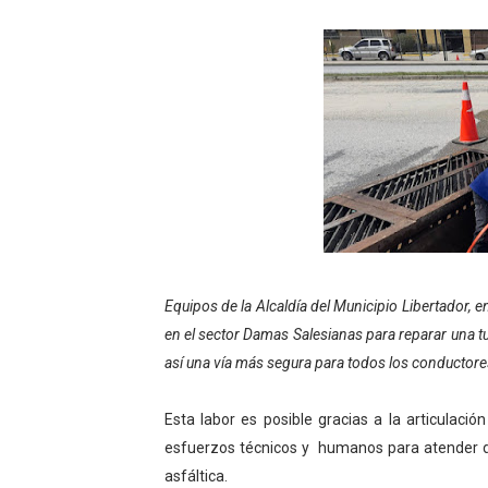
Hospital universitario mues
Instituto Nacional de Nutri
Gobernación de Mérida fort
Corposalud inició talleres 
Fortalecen formación acad
Fortaleciendo la economía
Equipos de la Alcaldía del Municipio Libertador,
Campo Elías consolida plan
en el sector Damas Salesianas para reparar una tu
así una vía más segura para todos los conductores
Fundecem inició con éxito e
El Lactario del Iahula cele
Esta labor es posible gracias a la articulaci
esfuerzos técnicos y humanos para atender de
Plan Vacacional "Venezuela 
asfáltica.