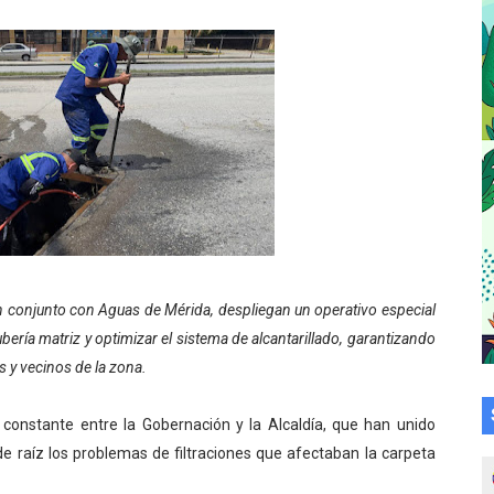
tra sus avances en visita del Consejo Legislativo
ción celebra Semana Internacional de la Lactancia Materna
alece el desarrollo productivo en Rangel
para aspirantes al curso de Emergencia Prehospitalaria
émica de médicos en proceso de ruralidad
 comunal en El Vigía con microcréditos a emprendedores y
 en conjunto con Aguas de Mérida, despliegan un operativo especial
 de bacheo en el sector La Montañita
bería matriz y optimizar el sistema de alcantarillado, garantizando
 y vecinos de la zona.
l taller vacacional de origami
bra la Semana Mundial de la Lactancia Materna
ón constante entre la Gobernación y la Alcaldía, que han unido
 raíz los problemas de filtraciones que afectaban la carpeta
Ríe 2026" brinda recreación y cultura a niños del municipio