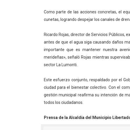
Iniciación al yoga reúne a
Como parte de las acciones concretas, el equi
cunetas, logrando despejar los canales de dre
Mincomunas impulsa el auto
Expertos inspeccionan espa
Ricardo Rojas, director de Servicios Públicos, ex
antes de que el agua siga causando daños m
Dictan MasterClass en el 
importante que es mantener nuestra avenid
merideñas», señaló Rojas mientras supervisab
Campo Elías avanza con pla
sector La Lumonti.
Este esfuerzo conjunto, respaldado por el Gob
ciudad para el bienestar colectivo. Con el co
gestión municipal reafirma su intención de ma
todos los ciudadanos.
Prensa de la Alcaldía del Municipio Libertad