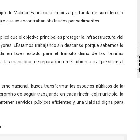
 diversos clubes deportivos de Zea en una enriquecedora jo
po de Vialidad ya inició la limpieza profunda de sumideros y
naje que se encontraban obstruidos por sedimentos.
gobierno en Mérida con plan de actualización y atención ter
cios del OAN para la instalación del detector Cherenkov d
plicó que el objetivo principal es proteger la infraestructura vial
ayores. «Estamos trabajando sin descanso porque sabemos lo
marco del Encuentro LAGO Venezuela, edición Mérida
a en buen estado para el tránsito diario de las familias
a las maniobras de reparación en el tubo matriz que surte al
n de asfaltado
ierno nacional, busca transformar los espacios públicos de la
mpromiso de seguir trabajando en cada rincón del municipio, la
ntener servicios públicos eficientes y una vialidad digna para
or