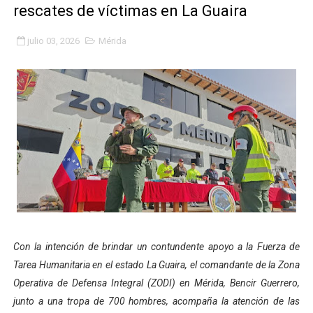
rescates de víctimas en La Guaira
Fundacite Mérida dicta taller gratuito de electrónica b
julio 03, 2026
Mérida
INN-Mérida celebró el Lacto grado para promover el ini
Impulsan plan estratégico de seguridad ciudadana 2027
Mérida impulsa desarrollo económico con taller de ma
Fomficc consolida alianzas e impulsa la economía com
Niños de Estudiantes de Mérida sembraron 110 árboles
Corposalud y Secretaría Social fortalecen la atención e
Inicia el plan vacacional Venezuela Renace en el sector
Con la intención de brindar un contundente apoyo a la Fuerza de
Tarea Humanitaria en el estado La Guaira, el comandante de la Zona
Entregan planta eléctrica para fortalecer la atención sa
Operativa de Defensa Integral (ZODI) en Mérida, Bencir Guerrero,
Expertos inspeccionan espacios del OAN para la instal
junto a una tropa de 700 hombres, acompaña la atención de las