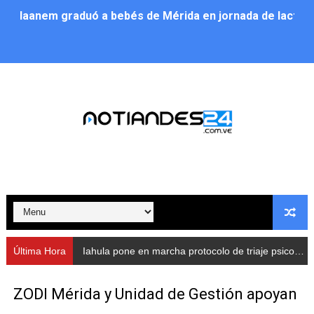
Iaanem graduó a bebés de Mérida en jornada de lactan
Iahula pone en marcha protocolo de triaje psicosocial 
Arranca en Rivas Dávila el Plan de Renovación de Voce
Alcalde Nelson Álvarez llevó jornada recreativa a la pa
CorpoMérida continúa con ciclos de formación
Fundacite culmina primera etapa de su Plan Vacacional
Nevado Gas optimiza servicio residencial en la Urbani
Balance semestral impulsa inclusión y atención a pers
Última Hora
Iahula pone en marcha protocolo de triaje psicosocial para atender a rescatistas
Plan Vacacional Comunitario “Ríe 2026” recorre las pa
ZODI Mérida y Unidad de Gestión apoyan
Alcaldía del Municipio Libertador realizó una jornada s