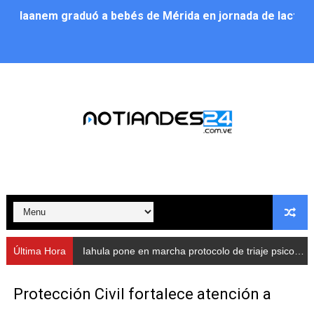
Iaanem graduó a bebés de Mérida en jornada de lactan
Iahula pone en marcha protocolo de triaje psicosocial 
Arranca en Rivas Dávila el Plan de Renovación de Voce
Alcalde Nelson Álvarez llevó jornada recreativa a la pa
CorpoMérida continúa con ciclos de formación
Fundacite culmina primera etapa de su Plan Vacacional
Nevado Gas optimiza servicio residencial en la Urbani
Balance semestral impulsa inclusión y atención a pers
Última Hora
Iahula pone en marcha protocolo de triaje psicosocial para atender a rescatistas
Plan Vacacional Comunitario “Ríe 2026” recorre las pa
Protección Civil fortalece atención a
Alcaldía del Municipio Libertador realizó una jornada s