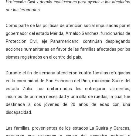
Protección Civil y demás instituciones para ayudar a los afectados
Dictan MasterClass en el marco del Encuentro LAGO Ve
por los terremotos
Campo Elías avanza con plan de asfaltado
Como parte de las políticas de atención social impulsadas por el
gobernador del estado Mérida, Arnaldo Sánchez, funcionarios de
Encuentro estadal fortalece la coordinación de polític
Protección Civil, eje Panamericano, continúan desplegando
Gobernador Arnaldo Sánchez apadrina a más de 993 nu
acciones humanitarias en favor de las familias afectadas por los
sismos registrados en el centro del país.
Plan Quirúrgico Regional llega a Pueblo Llano con la ac
Durante el fin de semana atendieron cuatro familias refugiadas
en la comunidad de San Francisco del Pino, municipio Sucre del
estado Zulia. Los uniformados les entregaron alimentos,
insumos de primera necesidad y una silla de ruedas, la cual fue
destinada a dos jóvenes de 20 años de edad con una
discapacidad.
Las familias, provenientes de los estados La Guaira y Caracas,