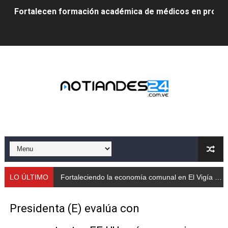
Fortalecen formación académica de médicos en proces
Fortaleciendo la economía comunal en El Vigía con mi
Campo Elías consolida plan de bacheo en el sector La 
Fundecem inició con éxito el taller vacacional de origa
El Lactario del Iahula celebra la Semana Mundial de la 
Plan Vacacional "Venezuela Ríe 2026" brinda recreación 
Iniciación al yoga reúne a diversos clubes deportivos 
Mincomunas impulsa el autogobierno en Mérida con plan 
LO ÚLTIMO
Fortaleciendo la economía comunal en El Vigía con microcréditos a emprendedores y productor
‎Unión cívico militar rindió honores a la Bandera Nacion
Presidenta (E) evalúa con
Gobernación de Mérida realizó jornada socialista en Ec