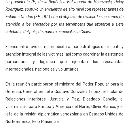
La presidenta (E) de la República Bolivariana de Venezuela, Delcy
Venezuela Renace 2026 lleva sonrisas y prevención a 
Rodríguez, sostuvo un encuentro de alto nivel con representantes de
Estados Unidos (EE. UU.) con el objetivo de evaluar las acciones de
Mérida impulsa el mapa de conocimientos con Encuen
atención a los afectados por los terremotos que azotaron a siete
entidades del país, de manera especial a La Guaira.
Complejo Educativo Talento Deportivo lanza Plan Agos
Arnaldo Sánchez reinaugura Parque Recreacional Tilingo
​El encuentro tuvo como propósito afinar estrategias de rescate y
atención integral de las víctimas, así como coordinar la asistencia
Corposalud inició talleres para aspirantes al curso de
humanitaria y logística que ejecutan los rescatistas
internacionales, nacionales y voluntarios.
​En la reunión participaron el ministro del Poder Popular para la
Defensa, General en Jefe Gustavo González López; el titular de
Relaciones Interiores, Justicia y Paz, Diosdado Cabello; el
viceministro para Europa y América del Norte, Oliver Blanco, y el
jefe de la misión diplomática venezolana en Estados Unidos de
Norteamérica, Félix Plasencia.