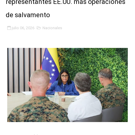
representantes EE.UU. más operaciones
Inicia el Plan Cultura Vacacional 2026 en el estado Méri
de salvamento
Ibime inició tradicional plan vacacional Aventuras en V
julio 06, 2026
Nacionales
Merideños disfrutarán del Plan Agosto Escuelas Abier
Recreación y formación fortalecen la integración comu
Club "Rápidos de Zea" brilló en el Primer Festival de 
84 estudiantes celebraron su graduación en el Complejo
Cmdnna lleva esperanza y atención a casas de abrigo 
Comunas de Obispo Ramos de Lora avanzan hacia el em
Arrancó Plan Vacacional Comunitario Venezuela Renac
Plan Vacacional Venezuela Renace 2026 arrancó con ale