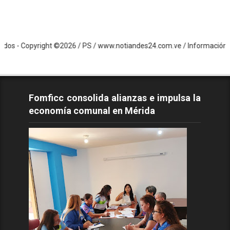
yright ©2026 / PS / www.notiandes24.com.ve / Información de Altura
Fomficc consolida alianzas e impulsa la
economía comunal en Mérida