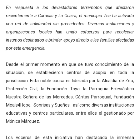
En respuesta a los devastadores terremotos que afectaron
Dictan MasterClass en el marco del Encuentro LAGO Ve
recientemente a Caracas y La Guaira, el municipio Zea ha activado
Campo Elías avanza con plan de asfaltado
una red de solidaridad sin precedentes. Diversas instituciones y
organizaciones locales han unido esfuerzos para recolectar
Encuentro estadal fortalece la coordinación de polític
insumos destinados a brindar apoyo directo a las familias afectadas
por esta emergencia.
Gobernador Arnaldo Sánchez apadrina a más de 993 nu
Plan Quirúrgico Regional llega a Pueblo Llano con la ac
Desde el primer momento en que se tuvo conocimiento de la
situación, se establecieron centros de acopio en toda la
jurisdicción. Esta noble causa es liderada por la Alcaldía de Zea,
Protección Civil, la Fundación Toya, la Parroquia Eclesiástica
Nuestra Señora de las Mercedes, Cáritas Parroquial, Fundación
Meals4Hope, Sonrisas y Sueños, así como diversas instituciones
educativas y centros particulares, entre ellos el gestionado por
Mónica Márquez.
Los voceros de esta iniciativa han destacado la inmensa