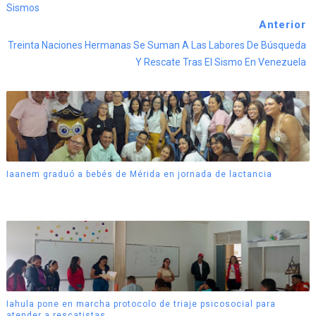
Sismos
Anterior
Treinta Naciones Hermanas Se Suman A Las Labores De Búsqueda
Y Rescate Tras El Sismo En Venezuela
Iaanem graduó a bebés de Mérida en jornada de lactancia
Iahula pone en marcha protocolo de triaje psicosocial para
atender a rescatistas