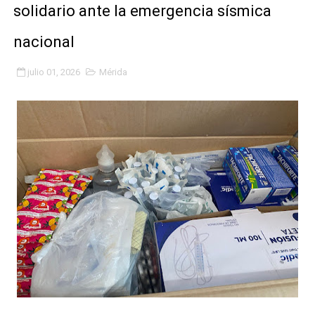
solidario ante la emergencia sísmica
Fundacite Mérida dicta taller gratuito de electrónica b
nacional
INN-Mérida celebró el Lacto grado para promover el ini
julio 01, 2026
Mérida
Impulsan plan estratégico de seguridad ciudadana 2027
Mérida impulsa desarrollo económico con taller de ma
Fomficc consolida alianzas e impulsa la economía com
Niños de Estudiantes de Mérida sembraron 110 árboles
Corposalud y Secretaría Social fortalecen la atención e
Inicia el plan vacacional Venezuela Renace en el sector
Entregan planta eléctrica para fortalecer la atención sa
Expertos inspeccionan espacios del OAN para la instal