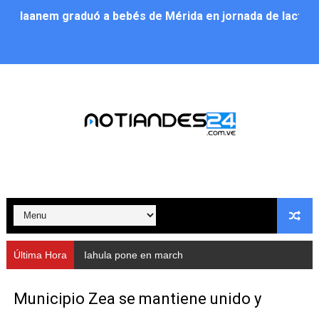
Iaanem graduó a bebés de Mérida en jornada de lactan
Iahula pone en marcha protocolo de triaje psicosocial 
Arranca en Rivas Dávila el Plan de Renovación de Voce
Alcalde Nelson Álvarez llevó jornada recreativa a la pa
CorpoMérida continúa con ciclos de formación
Fundacite culmina primera etapa de su Plan Vacacional
Nevado Gas optimiza servicio residencial en la Urbani
Balance semestral impulsa inclusión y atención a pers
Última Hora
Iahula pone en marcha protocolo de triaje psicosoci
Plan Vacacional Comunitario “Ríe 2026” recorre las pa
Municipio Zea se mantiene unido y
Alcaldía del Municipio Libertador realizó una jornada s