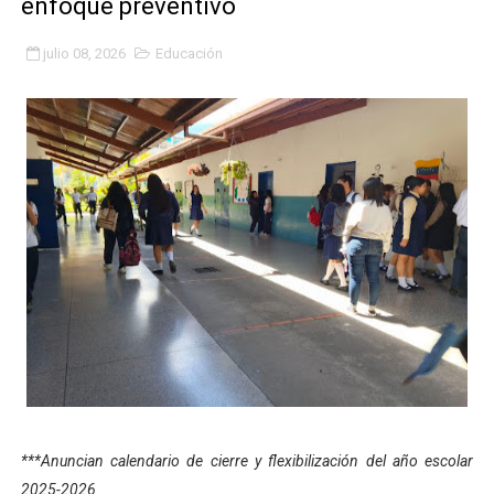
enfoque preventivo
Gobierno bolivariano avanza en la transformación del h
julio 08, 2026
Educación
Niños merideños aprenden sobre gaita de tambora co
Hospital universitario muestra sus avances en visita de
Instituto Nacional de Nutrición celebra Semana Interna
Gobernación de Mérida fortalece el desarrollo product
Corposalud inició talleres para aspirantes al curso de
Fortalecen formación académica de médicos en proces
Fortaleciendo la economía comunal en El Vigía con mi
Campo Elías consolida plan de bacheo en el sector La 
‎***Anuncian calendario de cierre y flexibilización del año escolar
Fundecem inició con éxito el taller vacacional de origa
2025-2026