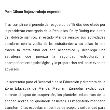
El Lactario del Iahula celebra la Semana Mundial de la 
‎Por: Gilson Rojas/trabajo especial
Plan Vacacional "Venezuela Ríe 2026" brinda recreación 
Tras cumplirse el periodo de resguardo de 15 días decretado por
Iniciación al yoga reúne a diversos clubes deportivos 
la presidenta encargada de la República, Delcy Rodríguez, a raíz
del doblete sísmico, el estado Mérida reinició sus actividades
Mincomunas impulsa el autogobierno en Mérida con plan 
escolares con la vuelta de los estudiantes a las aulas, lo que
marca la recta final del año académico y despliega una
Expertos inspeccionan espacios del OAN para la instal
estrategia que prioriza la seguridad estructural, el
acompañamiento psicológico y la preparación civil ante eventos
adversos.
‎La secretaria para el Desarrollo de la Educación y directora de la
Zona Educativa de Mérida, Mauriam Zamudia, explicó que,
durante el lapso de suspensión, los planteles educativos de la
entidad andina no quedaron desiertos. El magisterio merideño
transformó las escuelas en centros de acopio y solidaridad para