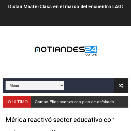
Dictan MasterClass en el marco del Encuentro LAGO Ve
Campo Elías avanza con plan de asfaltado
Encuentro estadal fortalece la coordinación de polític
Gobernador Arnaldo Sánchez apadrina a más de 993 nu
Venezuela instala su primer detector de astropartícula
Consolidan planificación técnica en el Complejo Educat
Mérida fortalece su reserva deportiva de cara a comp
Gobernación de Mérida instalará mesa de trabajo con 
LO ÚLTIMO
Campo Elías avanza con plan de asfaltado
Niños merideños potencian su talento en plan vacaciona
Mérida reactivó sector educativo con
Fundecem ofrece taller de bordado en punto de cruz