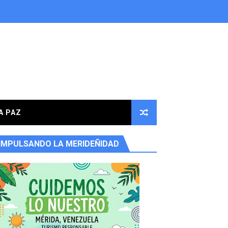
A PAZ
IMPULSANDO LA MERIDEÑIDAD
ores en la parroquia Osuna Rodríguez