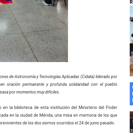
R
marco del Encuentro LAGO Venezuela, edición Mérida
n de asfaltado
 la coordinación de políticas sociales en Mérida
z apadrina a más de 993 nuevos bachilleres de Mérida
ega a Pueblo Llano con la activación de dos quirófanos
iones de Astronomía y Tecnologías Aplicadas (Cidata) liderado por
e en oración permanente y profunda solidaridad con el pueblo
 pasa por momentos muy difíciles.
 la biblioteca de esta institución del Ministerio del Poder
icada en la ciudad de Mérida, una misa en memoria de los que
brevivientes de los dos sismos ocurridos el 24 de junio pasado.