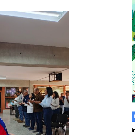
er gratuito de electrónica básica para jóvenes
 grado para promover el inicio de una vida saludable
de seguridad ciudadana 2027-2029 en los 23 municipios
económico con taller de marcas y patentes
 e impulsa la economía comunal en Mérida
érida sembraron 110 árboles en su sede
ial fortalecen la atención en los municipios
enezuela Renace en el sector El Alcázar
ra fortalecer la atención sanitaria en Ejido
cios del OAN para la instalación del detector Cherenkov d
I