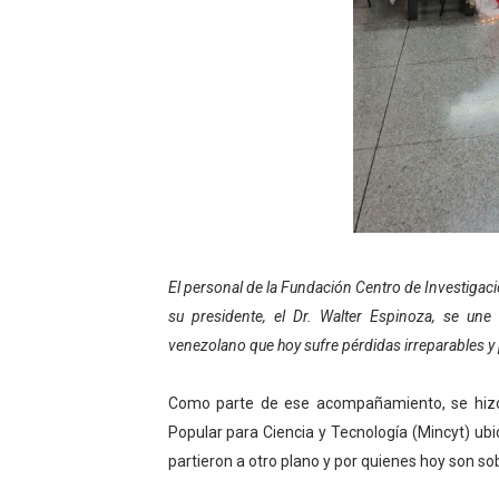
Dictan MasterClass en el 
Campo Elías avanza con pla
Encuentro estadal fortalece
Gobernador Arnaldo Sánche
Plan Quirúrgico Regional ll
El personal de la Fundación Centro de Investigac
su presidente, el Dr. Walter Espinoza, se un
venezolano que hoy sufre pérdidas irreparables y
Como parte de ese acompañamiento, se hizo en
Popular para Ciencia y Tecnología (Mincyt) ub
partieron a otro plano y por quienes hoy son so