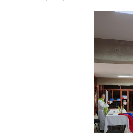
Fundacite Mérida dicta tall
INN-Mérida celebró el Lacto
Impulsan plan estratégico 
Mérida impulsa desarrollo 
Fomficc consolida alianzas
Niños de Estudiantes de M
Corposalud y Secretaría Soc
Inicia el plan vacacional V
Entregan planta eléctrica pa
Expertos inspeccionan espa