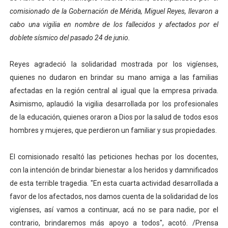
comisionado de la Gobernación de Mérida, Miguel Reyes, llevaron a
El Lactario del Iahula celebra la Semana Mundial de la 
cabo una vigilia en nombre de los fallecidos y afectados por el
Plan Vacacional "Venezuela Ríe 2026" brinda recreación 
doblete sísmico del pasado 24 de junio.
Iniciación al yoga reúne a diversos clubes deportivos 
Reyes agradeció la solidaridad mostrada por los vigíenses,
quienes no dudaron en brindar su mano amiga a las familias
Mincomunas impulsa el autogobierno en Mérida con plan 
afectadas en la región central al igual que la empresa privada.
Asimismo, aplaudió la vigilia desarrollada por los profesionales
Expertos inspeccionan espacios del OAN para la instal
de la educación, quienes oraron a Dios por la salud de todos esos
hombres y mujeres, que perdieron un familiar y sus propiedades.
El comisionado resaltó las peticiones hechas por los docentes,
con la intención de brindar bienestar a los heridos y damnificados
de esta terrible tragedia. "En esta cuarta actividad desarrollada a
favor de los afectados, nos damos cuenta de la solidaridad de los
vigíenses, así vamos a continuar, acá no se para nadie, por el
contrario, brindaremos más apoyo a todos", acotó. /Prensa