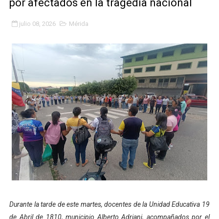
por afectados en la tragedia nacional
Gobierno bolivariano avanza en la transformación del h
julio 08, 2026
Mérida
Niños merideños aprenden sobre gaita de tambora co
Hospital universitario muestra sus avances en visita de
Instituto Nacional de Nutrición celebra Semana Interna
Gobernación de Mérida fortalece el desarrollo product
Corposalud inició talleres para aspirantes al curso de
Fortalecen formación académica de médicos en proces
Fortaleciendo la economía comunal en El Vigía con mi
Campo Elías consolida plan de bacheo en el sector La 
Durante la tarde de este martes, docentes de la Unidad Educativa 19
Fundecem inició con éxito el taller vacacional de origa
de Abril de 1810, municipio Alberto Adriani, acompañados por el