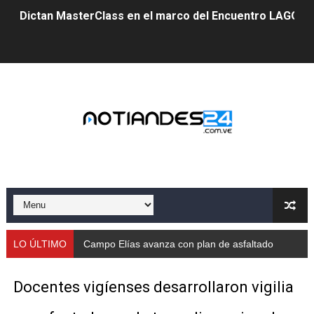
Dictan MasterClass en el marco del Encuentro LAGO Ve
Campo Elías avanza con plan de asfaltado
Encuentro estadal fortalece la coordinación de polític
Gobernador Arnaldo Sánchez apadrina a más de 993 nu
Venezuela instala su primer detector de astropartícula
Consolidan planificación técnica en el Complejo Educat
Mérida fortalece su reserva deportiva de cara a comp
Gobernación de Mérida instalará mesa de trabajo con 
LO ÚLTIMO
Campo Elías avanza con plan de asfaltado
Niños merideños potencian su talento en plan vacaciona
Docentes vigíenses desarrollaron vigilia
Fundecem ofrece taller de bordado en punto de cruz