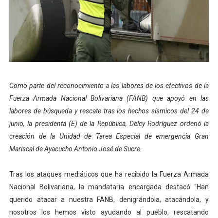
Dictan MasterClass en el marco del Encuentro LAGO Ve
Campo Elías avanza con plan de asfaltado
Encuentro estadal fortalece la coordinación de polític
Gobernador Arnaldo Sánchez apadrina a más de 993 nu
Como parte del reconocimiento a las labores de los efectivos de la
Fuerza Armada Nacional Bolivariana (FANB) que apoyó en las
Plan Quirúrgico Regional llega a Pueblo Llano con la ac
labores de búsqueda y rescate tras los hechos sísmicos del 24 de
junio, la presidenta (E) de la República, Delcy Rodríguez ordenó la
creación de la Unidad de Tarea Especial de emergencia Gran
Mariscal de Ayacucho Antonio José de Sucre.
Tras los ataques mediáticos que ha recibido la Fuerza Armada
Nacional Bolivariana, la mandataria encargada destacó “Han
querido atacar a nuestra FANB, denigrándola, atacándola, y
nosotros los hemos visto ayudando al pueblo, rescatando