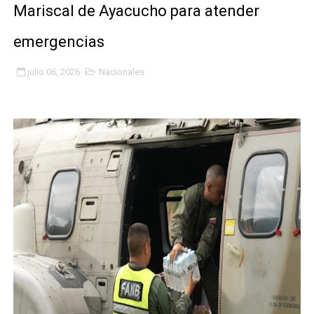
Mariscal de Ayacucho para atender
Fundacite Mérida dicta taller gratuito de electrónica b
emergencias
INN-Mérida celebró el Lacto grado para promover el ini
julio 06, 2026
Nacionales
Impulsan plan estratégico de seguridad ciudadana 2027
Mérida impulsa desarrollo económico con taller de ma
Fomficc consolida alianzas e impulsa la economía com
Niños de Estudiantes de Mérida sembraron 110 árboles
Corposalud y Secretaría Social fortalecen la atención e
Inicia el plan vacacional Venezuela Renace en el sector
Entregan planta eléctrica para fortalecer la atención sa
Expertos inspeccionan espacios del OAN para la instal