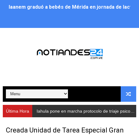
Iaanem graduó a bebés de Mérida en jornada de lactan
Iahula pone en marcha protocolo de triaje psicosocial 
Arranca en Rivas Dávila el Plan de Renovación de Voce
Alcalde Nelson Álvarez llevó jornada recreativa a la pa
CorpoMérida continúa con ciclos de formación
Fundacite culmina primera etapa de su Plan Vacacional
Nevado Gas optimiza servicio residencial en la Urbani
Balance semestral impulsa inclusión y atención a pers
Última Hora
Iahula pone en marcha protocolo de triaje psicosocial para atender a rescatistas
Plan Vacacional Comunitario “Ríe 2026” recorre las pa
Creada Unidad de Tarea Especial Gran
Alcaldía del Municipio Libertador realizó una jornada s