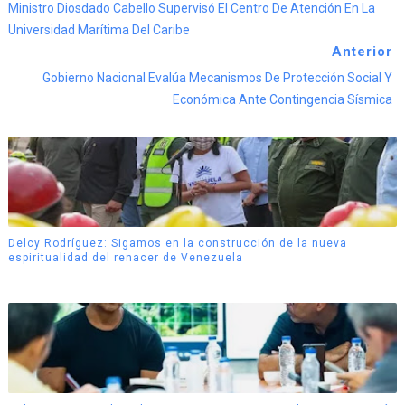
Ministro Diosdado Cabello Supervisó El Centro De Atención En La
Universidad Marítima Del Caribe
Anterior
Gobierno Nacional Evalúa Mecanismos De Protección Social Y
Económica Ante Contingencia Sísmica
Delcy Rodríguez: Sigamos en la construcción de la nueva
espiritualidad del renacer de Venezuela