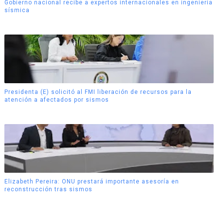
Gobierno nacional recibe a expertos internacionales en ingeniería
sísmica
Presidenta (E) solicitó al FMI liberación de recursos para la
atención a afectados por sismos
Elizabeth Pereira: ONU prestará importante asesoría en
reconstrucción tras sismos