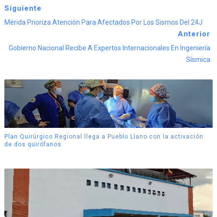
Siguiente
Mérida Prioriza Atención Para Afectados Por Los Sismos Del 24J
Anterior
Gobierno Nacional Recibe A Expertos Internacionales En Ingeniería
Sísmica
Plan Quirúrgico Regional llega a Pueblo Llano con la activación
de dos quirófanos