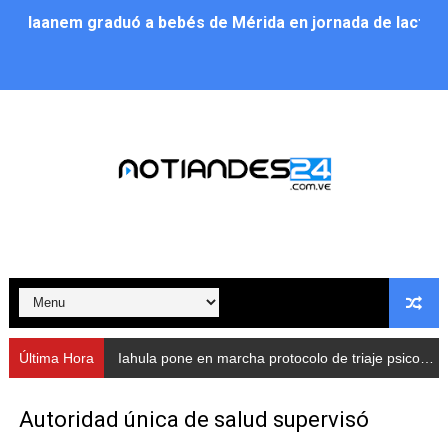
Iaanem graduó a bebés de Mérida en jornada de lactan
Iahula pone en marcha protocolo de triaje psicosocial 
Arranca en Rivas Dávila el Plan de Renovación de Voce
Alcalde Nelson Álvarez llevó jornada recreativa a la pa
CorpoMérida continúa con ciclos de formación
Fundacite culmina primera etapa de su Plan Vacacional
Nevado Gas optimiza servicio residencial en la Urbani
Balance semestral impulsa inclusión y atención a pers
Última Hora
Iahula pone en marcha protocolo de triaje psicosocial para atender a rescatistas
Plan Vacacional Comunitario “Ríe 2026” recorre las pa
Autoridad única de salud supervisó
Alcaldía del Municipio Libertador realizó una jornada s