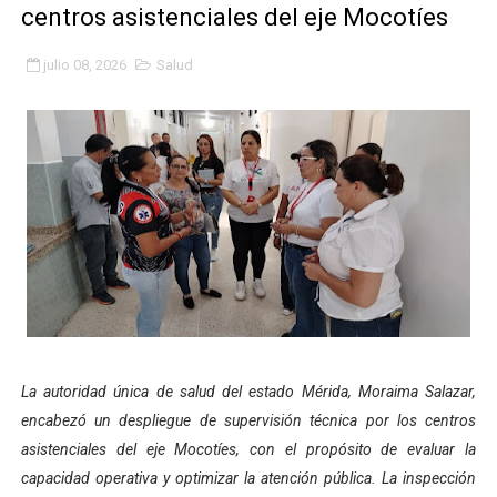
centros asistenciales del eje Mocotíes
Fundacite Mérida dicta taller gratuito de electrónica b
julio 08, 2026
Salud
INN-Mérida celebró el Lacto grado para promover el ini
Impulsan plan estratégico de seguridad ciudadana 2027
Mérida impulsa desarrollo económico con taller de ma
Fomficc consolida alianzas e impulsa la economía com
Niños de Estudiantes de Mérida sembraron 110 árboles
Corposalud y Secretaría Social fortalecen la atención e
Inicia el plan vacacional Venezuela Renace en el sector
La autoridad única de salud del estado Mérida, Moraima Salazar,
encabezó un despliegue de supervisión técnica por los centros
Entregan planta eléctrica para fortalecer la atención sa
asistenciales del eje Mocotíes, con el propósito de evaluar la
Expertos inspeccionan espacios del OAN para la instal
capacidad operativa y optimizar la atención pública. La inspección