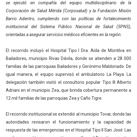
se ejecutó en compañía del equipo multidisciplinario de la
Dictan MasterClass en el marco del Encuentro LAGO Ve
Corporación de Salud Mérida (Corposalud) y la Fundación Misión
Barrio Adentro, cumpliendo con las políticas de fortalecimiento
Campo Elías avanza con plan de asfaltado
institucional del Sistema Público Nacional de Salud (SPNS),
orientadas a asegurar servicios médicos eficientes en la región.
Encuentro estadal fortalece la coordinación de polític
Gobernador Arnaldo Sánchez apadrina a más de 993 nu
El recorrido incluyó el Hospital Tipo I Dra. Aída de Montilva en
Bailadores, municipio Rivas Dávila, donde se atienden a 28 000
Plan Quirúrgico Regional llega a Pueblo Llano con la ac
familias de las parroquias Bailadores y Gerónimo Maldonado. De
igual manera, el equipo supervisó el ambulatorio La Playa. La
delegación también visitó el consultorio popular Tipo III Alberto
Adriani en el municipio Zea, que brinda cobertura permanente a
12 mil familias de las parroquias Zea y Caño Tigre.
El recorrido institucional se extendió al municipio Tovar, donde las
autoridades revisaron el funcionamiento y la capacidad de
respuesta de las emergencias en el Hospital Tipo II San José. Las