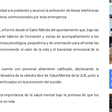
R
marco del Encuentro LAGO Venezuela, edición Mérida
dad a la población y anunció la activación de líneas telefónicas
vecinos conmocionados por esta emergencia.
n de asfaltado
 la coordinación de políticas sociales en Mérida
ol, informó desde el Salón Mérida del ayuntamiento que, bajo las
ciarán talleres de formación y visitas de acompañamiento a los
z apadrina a más de 993 nuevos bachilleres de Mérida
ncia psicológica, psiquiátrica y de orientación para afrontar las
 promoviendo el valor de la vida y el bienestar emocional de la
ega a Pueblo Llano con la activación de dos quirófanos
o cuenta con personal altamente calificado, destacando la
rdinadora de la cátedra libre de Salud Mental de la ULA, junto a
 enfocados en la prevención del suicidio.
ó la importancia de la salud mental bajo la premisa de que los
e en vida.