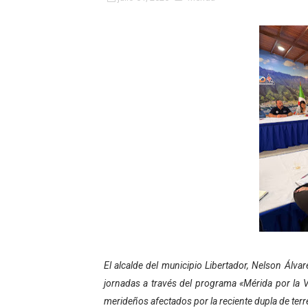
Fundacite Mérida dicta tall
INN-Mérida celebró el Lacto
Impulsan plan estratégico 
Mérida impulsa desarrollo 
Fomficc consolida alianzas
Niños de Estudiantes de M
Corposalud y Secretaría Soc
Inicia el plan vacacional V
Entregan planta eléctrica pa
El alcalde del municipio Libertador, Nelson Álvar
jornadas a través del programa «Mérida por la V
Expertos inspeccionan espa
merideños afectados por la reciente dupla de terr