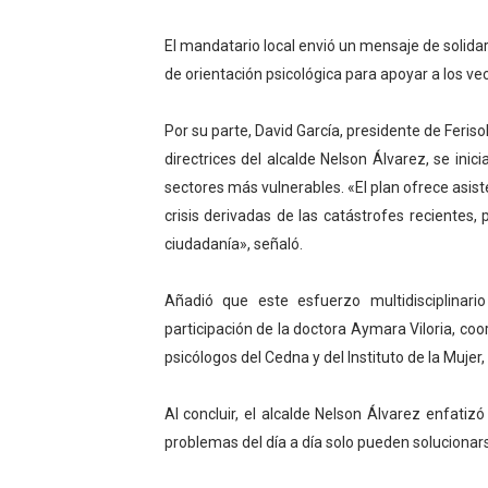
Dictan MasterClass en el 
El mandatario local envió un mensaje de solidari
de orientación psicológica para apoyar a los 
Campo Elías avanza con pla
Encuentro estadal fortalece
Por su parte, David García, presidente de Feris
directrices del alcalde Nelson Álvarez, se ini
Gobernador Arnaldo Sánche
sectores más vulnerables. «El plan ofrece asiste
crisis derivadas de las catástrofes recientes,
Plan Quirúrgico Regional ll
ciudadanía», señaló.
Añadió que este esfuerzo multidisciplinari
participación de la doctora Aymara Viloria, coo
psicólogos del Cedna y del Instituto de la Mujer,
Al concluir, el alcalde Nelson Álvarez enfatiz
problemas del día a día solo pueden solucionars