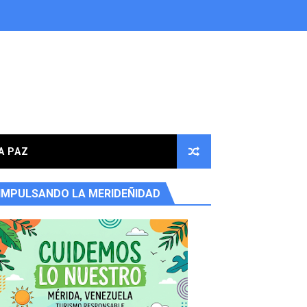
A PAZ
IMPULSANDO LA MERIDEÑIDAD
ores en la parroquia Osuna Rodríguez