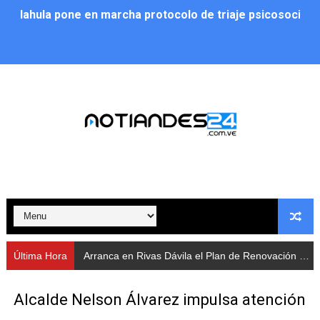
Arranca en Rivas Dávila el Plan de Renovación de Voce
Alcalde Nelson Álvarez llevó jornada recreativa a la pa
CorpoMérida continúa con ciclos de formación
Fundacite culmina primera etapa de su Plan Vacacional
Nevado Gas optimiza servicio residencial en la Urbani
Balance semestral impulsa inclusión y atención a pers
Plan Vacacional Comunitario “Ríe 2026” recorre las pa
Alcaldía del Municipio Libertador realizó una jornada s
Última Hora
Arranca en Rivas Dávila el Plan de Renovación de Vocerías Comunitarias
Fundacite Mérida dicta taller gratuito de electrónica b
Alcalde Nelson Álvarez impulsa atención
INN-Mérida celebró el Lacto grado para promover el ini