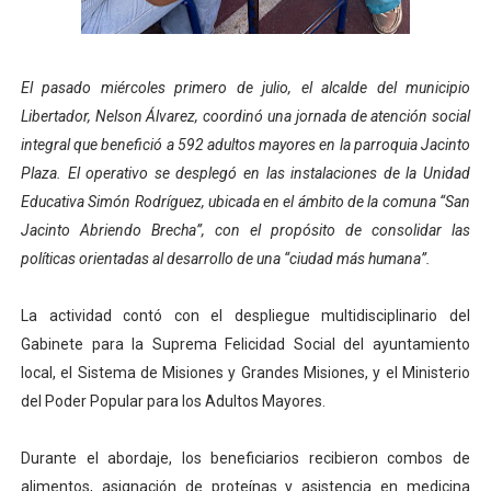
Encuentro estadal fortalece la coordinación de polític
Gobernador Arnaldo Sánchez apadrina a más de 993 nu
El pasado miércoles primero de julio, el alcalde del municipio
Libertador, Nelson Álvarez, coordinó una jornada de atención social
Plan Quirúrgico Regional llega a Pueblo Llano con la ac
integral que benefició a 592 adultos mayores en la parroquia Jacinto
Plaza. El operativo se desplegó en las instalaciones de la Unidad
Iaanem graduó a bebés de Mérida en jornada de lactan
Educativa Simón Rodríguez, ubicada en el ámbito de la comuna “San
Iahula pone en marcha protocolo de triaje psicosocial 
Jacinto Abriendo Brecha”, con el propósito de consolidar las
políticas orientadas al desarrollo de una “ciudad más humana”.
La actividad contó con el despliegue multidisciplinario del
Gabinete para la Suprema Felicidad Social del ayuntamiento
local, el Sistema de Misiones y Grandes Misiones, y el Ministerio
del Poder Popular para los Adultos Mayores.
Durante el abordaje, los beneficiarios recibieron combos de
alimentos, asignación de proteínas y asistencia en medicina