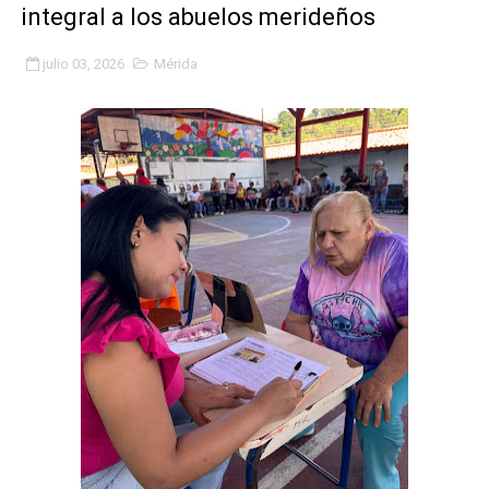
integral a los abuelos merideños
Impulsan plan estratégico de seguridad ciudadana 2027
julio 03, 2026
Mérida
Mérida impulsa desarrollo económico con taller de ma
Fomficc consolida alianzas e impulsa la economía com
Niños de Estudiantes de Mérida sembraron 110 árboles
Corposalud y Secretaría Social fortalecen la atención e
Inicia el plan vacacional Venezuela Renace en el sector
Entregan planta eléctrica para fortalecer la atención sa
Expertos inspeccionan espacios del OAN para la instal
Dictan MasterClass en el marco del Encuentro LAGO Ve
Campo Elías avanza con plan de asfaltado