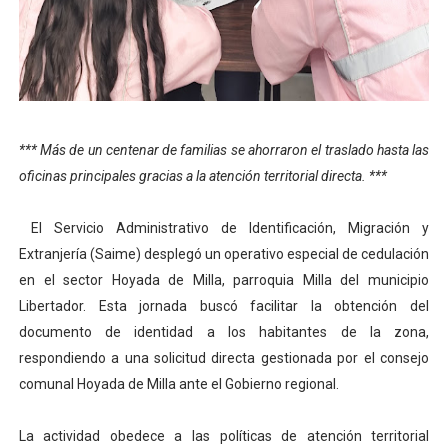
Iniciación al yoga reúne a diversos clubes deportivos 
Mincomunas impulsa el autogobierno en Mérida con plan 
Expertos inspeccionan espacios del OAN para la instal
*** Más de un centenar de familias se ahorraron el traslado hasta las
Dictan MasterClass en el marco del Encuentro LAGO Ve
oficinas principales gracias a la atención territorial directa. ***
Campo Elías avanza con plan de asfaltado
El Servicio Administrativo de Identificación, Migración y
Extranjería (Saime) desplegó un operativo especial de cedulación
en el sector Hoyada de Milla, parroquia Milla del municipio
Libertador. Esta jornada buscó facilitar la obtención del
documento de identidad a los habitantes de la zona,
respondiendo a una solicitud directa gestionada por el consejo
comunal Hoyada de Milla ante el Gobierno regional.
La actividad obedece a las políticas de atención territorial