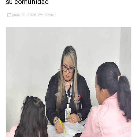
su comunidad
Hospital universitario muestra sus avances en visita de
junio 01, 2026
Mérida
Instituto Nacional de Nutrición celebra Semana Interna
Gobernación de Mérida fortalece el desarrollo product
Corposalud inició talleres para aspirantes al curso de
Fortalecen formación académica de médicos en proces
Fortaleciendo la economía comunal en El Vigía con mi
Campo Elías consolida plan de bacheo en el sector La 
Fundecem inició con éxito el taller vacacional de origa
El Lactario del Iahula celebra la Semana Mundial de la 
Plan Vacacional "Venezuela Ríe 2026" brinda recreación 