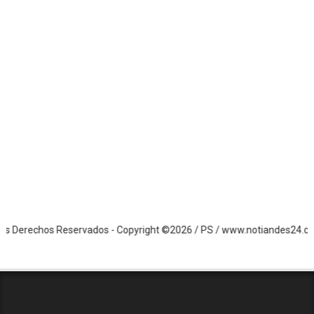
erechos Reservados - Copyright ©2026 / PS / www.notiandes24.com.ve 