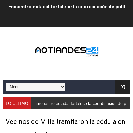
Encuentro estadal fortalece la coordinación de polític
Gobernador Arnaldo Sánchez apadrina a más de 993 nu
Venezuela instala su primer detector de astropartícula
Consolidan planificación técnica en el Complejo Educat
Mérida fortalece su reserva deportiva de cara a comp
Gobernación de Mérida instalará mesa de trabajo con 
Niños merideños potencian su talento en plan vacaciona
Fundecem ofrece taller de bordado en punto de cruz
LO ÚLTIMO
Encuentro estadal fortalece la coordinación de políticas sociales en Mérida
Gobierno bolivariano avanza en la transformación del h
Vecinos de Milla tramitaron la cédula en
Niños merideños aprenden sobre gaita de tambora co