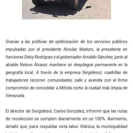
Venezuela Renace 2026 lleva sonrisas y prevención a 
Mérida impulsa el mapa de conocimientos con Encuen
Complejo Educativo Talento Deportivo lanza Plan Agos
Gracias a las políticas de optimización de los servicios públicos
Arnaldo Sánchez reinaugura Parque Recreacional Tilingo
impulsadas por el presidente Nicolás Maduro, la presidenta en
funciones Delcy Rodríguez y el gobernador Arnaldo Sánchez, junto al
Corposalud inició talleres para aspirantes al curso de
alcalde Nelson Álvarez mantiene un despliegue permanente en la
geografía local. A través de la empresa Sergidesol, cuadrillas de
trabajadores recorren comunidades, calle y avenida con el firme
compromiso de consolidar a Mérida como la ciudad más limpia de
Venezuela.
El director de Sergidesol, Carlos González, informó que las rutas
de recolección se cumplen diariamente en un 100%. Asimismo,
detalló que, para respaldar esta labor titánica, la municipalidad