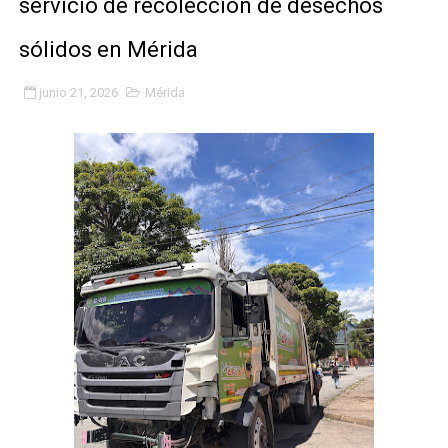
servicio de recolección de desechos
Inicia el Plan Cultura Vacacional 2026 en el estado Méri
sólidos en Mérida
Ibime inició tradicional plan vacacional Aventuras en V
junio 21, 2026
Mérida
Merideños disfrutarán del Plan Agosto Escuelas Abier
Recreación y formación fortalecen la integración comu
Club "Rápidos de Zea" brilló en el Primer Festival de 
84 estudiantes celebraron su graduación en el Complejo
Cmdnna lleva esperanza y atención a casas de abrigo 
Comunas de Obispo Ramos de Lora avanzan hacia el em
Arrancó Plan Vacacional Comunitario Venezuela Renac
Plan Vacacional Venezuela Renace 2026 arrancó con ale