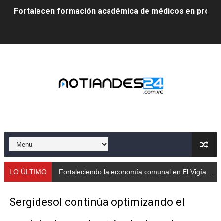
Fortalecen formación académica de médicos en proces
Fortaleciendo la economía comunal en El Vigía con mi
Campo Elías consolida plan de bacheo en el sector La 
Fundecem inició con éxito el taller vacacional de origa
El Lactario del Iahula celebra la Semana Mundial de la 
Plan Vacacional "Venezuela Ríe 2026" brinda recreación 
Iniciación al yoga reúne a diversos clubes deportivos 
Mincomunas impulsa el autogobierno en Mérida con plan 
LO ÚLTIMO
Fortaleciendo la economía comunal en El Vigía con microcréditos a emprendedores y productores
‎Unión cívico militar rindió honores a la Bandera Nacion
Sergidesol continúa optimizando el
Gobernación de Mérida realizó jornada socialista en Ec