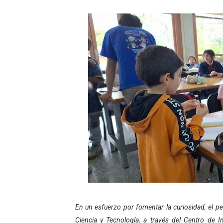
Fundecem ofrece taller de
Gobierno bolivariano avanz
Niños merideños aprenden
Hospital universitario mues
Instituto Nacional de Nutri
Gobernación de Mérida fort
Corposalud inició talleres 
Fortalecen formación acad
Fortaleciendo la economía
En un esfuerzo por fomentar la curiosidad, el pe
Campo Elías consolida plan
Ciencia y Tecnología, a través del Centro de 