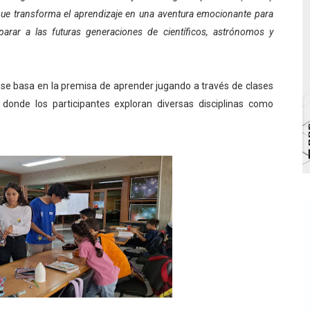
, que transforma el aprendizaje en una aventura emocionante para
l taller vacacional de origami
eparar a las futuras generaciones de científicos, astrónomos y
bra la Semana Mundial de la Lactancia Materna
Ríe 2026" brinda recreación y cultura a niños del municipio
, se basa en la premisa de aprender jugando a través de clases
 donde los participantes exploran diversas disciplinas como
enezuela Renace en el sector El Alcázar
ra fortalecer la atención sanitaria en Ejido