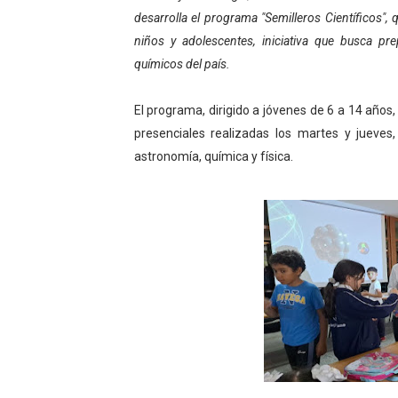
desarrolla el programa "Semilleros Científicos"
Fundecem inició con éxito e
niños y adolescentes, iniciativa que busca pr
El Lactario del Iahula cele
químicos del país.
Plan Vacacional "Venezuela 
El programa, dirigido a jóvenes de 6 a 14 años
presenciales realizadas los martes y jueves,
Inicia el plan vacacional V
astronomía, química y física.
Entregan planta eléctrica pa