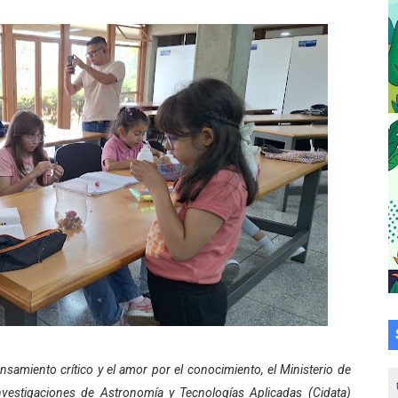
 bordado en punto de cruz
a en la transformación del hospital Sor Juana Inés
 sobre gaita de tambora con Fundecem
tra sus avances en visita del Consejo Legislativo
ción celebra Semana Internacional de la Lactancia Materna
alece el desarrollo productivo en Rangel
para aspirantes al curso de Emergencia Prehospitalaria
émica de médicos en proceso de ruralidad
 comunal en El Vigía con microcréditos a emprendedores y
nsamiento crítico y el amor por el conocimiento, el Ministerio de
 de bacheo en el sector La Montañita
Investigaciones de Astronomía y Tecnologías Aplicadas (Cidata)