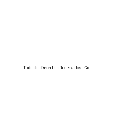
Todos los Derechos Reservados - Copyright ©2026 / PS / www.notia