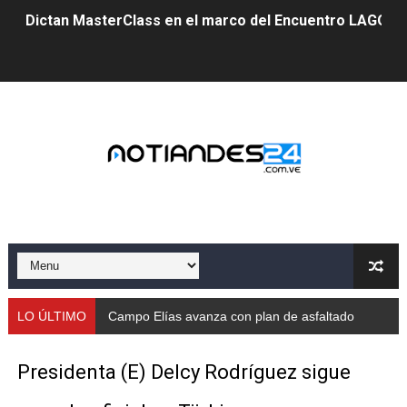
Dictan MasterClass en el marco del Encuentro LAGO Ve
Campo Elías avanza con plan de asfaltado
Encuentro estadal fortalece la coordinación de polític
Gobernador Arnaldo Sánchez apadrina a más de 993 nu
Venezuela instala su primer detector de astropartícula
Consolidan planificación técnica en el Complejo Educat
Mérida fortalece su reserva deportiva de cara a comp
Gobernación de Mérida instalará mesa de trabajo con 
LO ÚLTIMO
Campo Elías avanza con plan de asfaltado
Niños merideños potencian su talento en plan vacaciona
Presidenta (E) Delcy Rodríguez sigue
Fundecem ofrece taller de bordado en punto de cruz