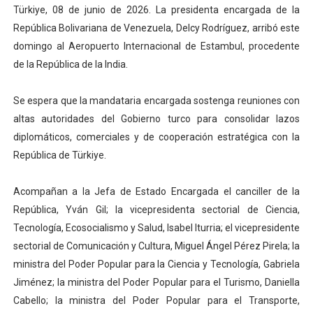
Türkiye, 08 de junio de 2026. La presidenta encargada de la
El Lactario del Iahula celebra la Semana Mundial de la 
República Bolivariana de Venezuela, Delcy Rodríguez, arribó este
domingo al Aeropuerto Internacional de Estambul, procedente
Plan Vacacional "Venezuela Ríe 2026" brinda recreación 
de la República de la India.
Iniciación al yoga reúne a diversos clubes deportivos 
Se espera que la mandataria encargada sostenga reuniones con
Mincomunas impulsa el autogobierno en Mérida con plan 
altas autoridades del Gobierno turco para consolidar lazos
diplomáticos, comerciales y de cooperación estratégica con la
Expertos inspeccionan espacios del OAN para la instal
República de Türkiye.
Acompañan a la Jefa de Estado Encargada el canciller de la
República, Yván Gil; la vicepresidenta sectorial de Ciencia,
Tecnología, Ecosocialismo y Salud, Isabel Iturria; el vicepresidente
sectorial de Comunicación y Cultura, Miguel Ángel Pérez Pirela; la
ministra del Poder Popular para la Ciencia y Tecnología, Gabriela
Jiménez; la ministra del Poder Popular para el Turismo, Daniella
Cabello; la ministra del Poder Popular para el Transporte,