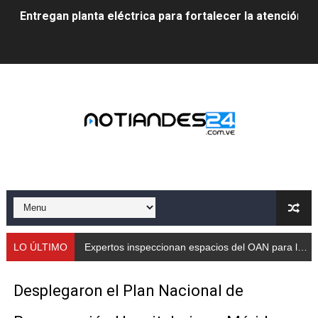
Entregan planta eléctrica para fortalecer la atención sa
Expertos inspeccionan espacios del OAN para la instal
Dictan MasterClass en el marco del Encuentro LAGO Ve
Campo Elías avanza con plan de asfaltado
Encuentro estadal fortalece la coordinación de polític
Gobernador Arnaldo Sánchez apadrina a más de 993 nu
Venezuela instala su primer detector de astropartícula
Consolidan planificación técnica en el Complejo Educat
LO ÚLTIMO
Expertos inspeccionan espacios del OAN para la instalación del detector Cherenkov de agua
Mérida fortalece su reserva deportiva de cara a comp
Desplegaron el Plan Nacional de
Gobernación de Mérida instalará mesa de trabajo con 