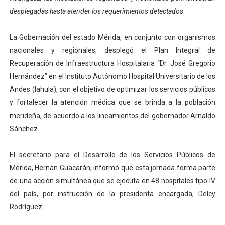
desplegadas hasta atender los requerimientos detectados
Campo Elías consolida plan de bacheo en el sector La 
Fundecem inició con éxito el taller vacacional de origa
La Gobernación del estado Mérida, en conjunto con organismos
nacionales y regionales, desplegó el Plan Integral de
El Lactario del Iahula celebra la Semana Mundial de la 
Recuperación de Infraestructura Hospitalaria “Dr. José Gregorio
Hernández” en el Instituto Autónomo Hospital Universitario de los
Plan Vacacional "Venezuela Ríe 2026" brinda recreación 
Andes (Iahula), con el objetivo de optimizar los servicios públicos
y fortalecer la atención médica que se brinda a la población
Inicia el plan vacacional Venezuela Renace en el sector
merideña, de acuerdo a los lineamientos del gobernador Arnaldo
Sánchez.
El secretario para el Desarrollo de los Servicios Públicos de
Mérida, Hernán Guacarán, informó que esta jornada forma parte
de una acción simultánea que se ejecuta en 48 hospitales tipo IV
del país, por instrucción de la presidenta encargada, Delcy
Rodríguez.