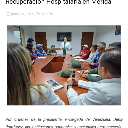
Recuperación Hospitalaria en Mérida
Niños merideños potencian su talento en plan vacaciona
junio 23, 2026
Mérida
Fundecem ofrece taller de bordado en punto de cruz
Gobierno bolivariano avanza en la transformación del h
Niños merideños aprenden sobre gaita de tambora co
Hospital universitario muestra sus avances en visita de
Instituto Nacional de Nutrición celebra Semana Interna
Gobernación de Mérida fortalece el desarrollo product
Corposalud inició talleres para aspirantes al curso de
Fortalecen formación académica de médicos en proces
Por órdenes de la presidenta encargada de Venezuela, Delcy
Fortaleciendo la economía comunal en El Vigía con mi
Rodríguez, las instituciones regionales y nacionales permanecerán