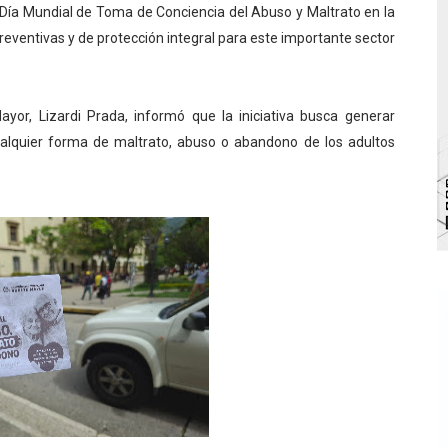
Día Mundial de Toma de Conciencia del Abuso y Maltrato en la
 Parque Recreacional Tilingo del Niño y la Niña Azulitense
reventivas y de protección integral para este importante sector
para aspirantes al curso de Emergencia Prehospitalaria
émica de médicos en proceso de ruralidad
ayor, Lizardi Prada, informó que la iniciativa busca generar
ualquier forma de maltrato, abuso o abandono de los adultos
 comunal en El Vigía con microcréditos a emprendedores y
 de bacheo en el sector La Montañita
l taller vacacional de origami