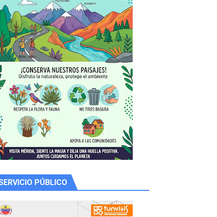
y Valero
n
de la Unacom
SERVICIO PÚBLICO