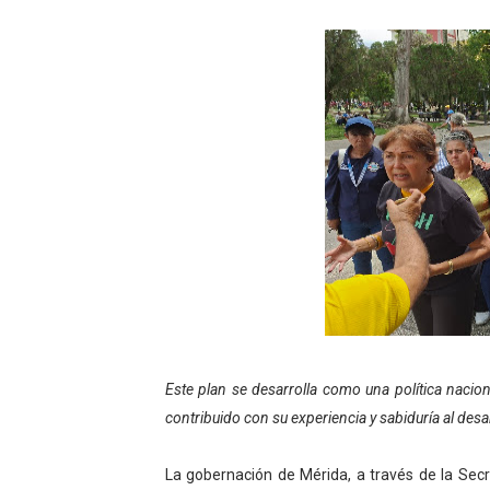
Recreación y formación for
Club "Rápidos de Zea" brill
84 estudiantes celebraron 
Cmdnna lleva esperanza y a
Comunas de Obispo Ramos d
Arrancó Plan Vacacional C
Plan Vacacional Venezuela 
Venezuela Renace 2026 lle
Este plan se desarrolla como una política nacion
Mérida impulsa el mapa d
contribuido con su experiencia y sabiduría al desa
Complejo Educativo Talento
La gobernación de Mérida, a través de la Secr