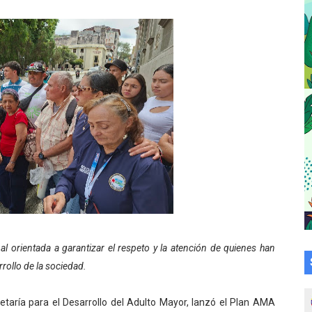
talecen la integración comunitaria en Campo Elías
ó en el Primer Festival de Atletismo en homenaje a Giovann
su graduación en el Complejo Educativo Aristóbulo Istúriz
tención a casas de abrigo en Mérida
e Lora avanzan hacia el empoderamiento y la autogestió
omunitario Venezuela Renace 2026 en la Don Perucho
Renace 2026 arrancó con alegría en Lagunillas
va sonrisas y prevención a Torondoy
al orientada a garantizar el respeto y la atención de quienes han
e conocimientos con Encuentro de Formadores Comunales 
rrollo de la sociedad.
 Deportivo lanza Plan Agosto Escuelas Abiertas 2026
etaría para el Desarrollo del Adulto Mayor, lanzó el Plan AMA