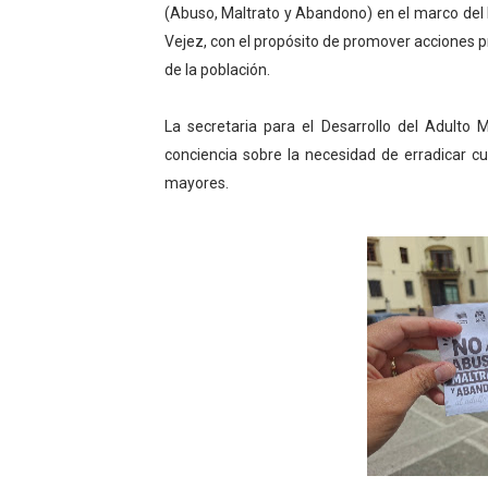
(Abuso, Maltrato y Abandono) en el marco del 
Arnaldo Sánchez reinaugura
Vejez, con el propósito de promover acciones p
Corposalud inició talleres 
de la población.
Fortalecen formación acad
La secretaria para el Desarrollo del Adulto M
conciencia sobre la necesidad de erradicar c
Fortaleciendo la economía
mayores.
Campo Elías consolida plan
Fundecem inició con éxito e