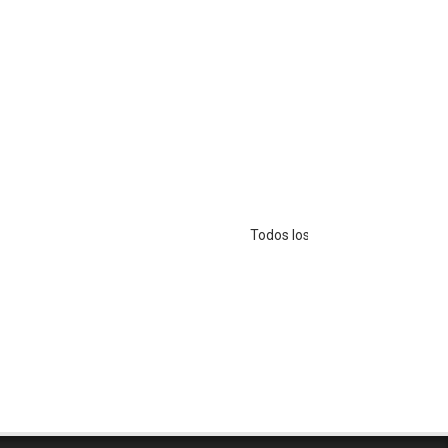
Todos los Derechos Reservados - Copyr