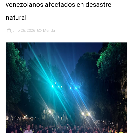
venezolanos afectados en desastre
Plan Quirúrgico Regional llega a Pueblo Llano con la ac
natural
Iaanem graduó a bebés de Mérida en jornada de lactan
junio 26, 2026
Mérida
Iahula pone en marcha protocolo de triaje psicosocial 
Arranca en Rivas Dávila el Plan de Renovación de Voce
Alcalde Nelson Álvarez llevó jornada recreativa a la pa
CorpoMérida continúa con ciclos de formación
Fundacite culmina primera etapa de su Plan Vacacional
Nevado Gas optimiza servicio residencial en la Urbani
Balance semestral impulsa inclusión y atención a pers
Plan Vacacional Comunitario “Ríe 2026” recorre las pa