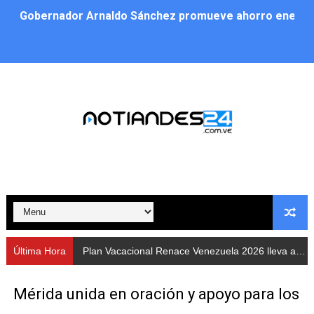
Gobernador Arnaldo Sánchez promueve ahorro energé
Plan Vacacional Renace Venezuela 2026 lleva activida
Plan de alumbrado público sustituye progresivamente m
Cuerpos de Seguridad activaron operativos nocturnos p
​Gobierno Bolivariano avanza en la instalación de nuev
Gobernación de Mérida despliega plan de atención integ
Alcaldía de Libertador impulsa el Plan Ofensiva Comuna
Cidata y el Observatorio Astronómico Nacional de Bras
Última Hora
Plan Vacacional Renace Venezuela 2026 lleva actividades recreativas a Los Guaimaros
Concejo Municipal de Zea celebra distinción de "Muni
Mérida unida en oración y apoyo para los
CIEPROL-ULA distingue al municipio Zea como "Munici