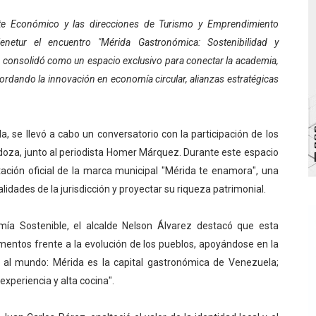
va sonrisas y prevención a Torondoy
nete Económico y las direcciones de Turismo y Emprendimiento
Venetur el encuentro "Mérida Gastronómica: Sostenibilidad y
e conocimientos con Encuentro de Formadores Comunales 
 consolidó como un espacio exclusivo para conectar la academia,
abordando la innovación en economía circular, alianzas estratégicas
 Deportivo lanza Plan Agosto Escuelas Abiertas 2026
 Parque Recreacional Tilingo del Niño y la Niña Azulitense
, se llevó a cabo un conversatorio con la participación de los
para aspirantes al curso de Emergencia Prehospitalaria
za, junto al periodista Homer Márquez. Durante este espacio
tación oficial de la marca municipal "Mérida te enamora", una
idades de la jurisdicción y proyectar su riqueza patrimonial.
mía Sostenible, el alcalde Nelson Álvarez destacó que esta
limentos frente a la evolución de los pueblos, apoyándose en la
 al mundo: Mérida es la capital gastronómica de Venezuela;
xperiencia y alta cocina".