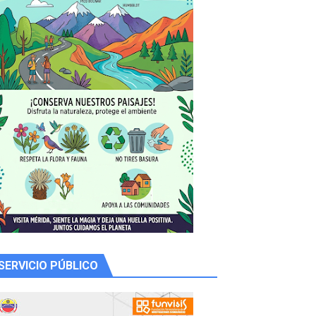
y Valero
n
SERVICIO PÚBLICO