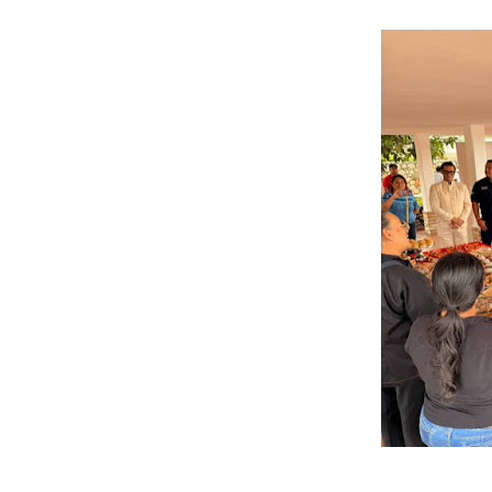
Inicia el Plan Cultura Vaca
Ibime inició tradicional pl
Merideños disfrutarán del 
Recreación y formación for
Club "Rápidos de Zea" brill
84 estudiantes celebraron 
Cmdnna lleva esperanza y a
Comunas de Obispo Ramos d
Arrancó Plan Vacacional C
Plan Vacacional Venezuela 