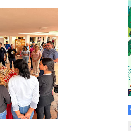
cional 2026 en el estado Mérida
an vacacional Aventuras en Vacaciones
Plan Agosto Escuelas Abiertas 2026
talecen la integración comunitaria en Campo Elías
ó en el Primer Festival de Atletismo en homenaje a Giovann
su graduación en el Complejo Educativo Aristóbulo Istúriz
tención a casas de abrigo en Mérida
e Lora avanzan hacia el empoderamiento y la autogestió
omunitario Venezuela Renace 2026 en la Don Perucho
Renace 2026 arrancó con alegría en Lagunillas