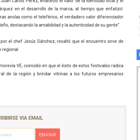
Juan Carlos Pérez, enalteció el valor de la identidad local y el
árquez en el desarrollo de la marca, al tiempo que enfatizó:
ras anclas como el teleférico, el verdadero valor diferenciador
ideño, destacando la amabilidad y la autenticidad de su gente".
o por el chef Jesús Sánchez, resaltó que el encuentro sirve de
 regional.
morevía VE, coincidió en que el éxito de estos festivales radica
al de la región y brindar vitrinas a los futuros empresarios
RIBIRSE VIA EMAIL