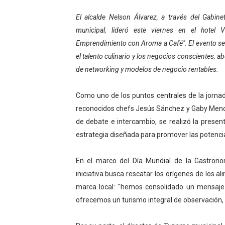
Venezuela Renace 2026 lle
El alcalde Nelson Álvarez, a través del Gabi
municipal, lideró este viernes en el hotel 
Mérida impulsa el mapa d
Emprendimiento con Aroma a Café". El evento se
el talento culinario y los negocios conscientes, 
Complejo Educativo Talento
de networking y modelos de negocio rentables.
Arnaldo Sánchez reinaugura
Como uno de los puntos centrales de la jornada
Corposalud inició talleres 
reconocidos chefs Jesús Sánchez y Gaby Mendo
de debate e intercambio, se realizó la presen
estrategia diseñada para promover las potencial
En el marco del Día Mundial de la Gastrono
iniciativa busca rescatar los orígenes de los a
marca local: "hemos consolidado un mensaje
ofrecemos un turismo integral de observación, e