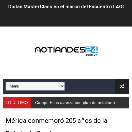
Dictan MasterClass en el marco del Encuentro LAGO Ve
Campo Elías avanza con plan de asfaltado
Encuentro estadal fortalece la coordinación de polític
Gobernador Arnaldo Sánchez apadrina a más de 993 nu
Venezuela instala su primer detector de astropartícula
Consolidan planificación técnica en el Complejo Educat
Mérida fortalece su reserva deportiva de cara a comp
Gobernación de Mérida instalará mesa de trabajo con 
LO ÚLTIMO
Campo Elías avanza con plan de asfaltado
Niños merideños potencian su talento en plan vacaciona
Mérida conmemoró 205 años de la
Fundecem ofrece taller de bordado en punto de cruz