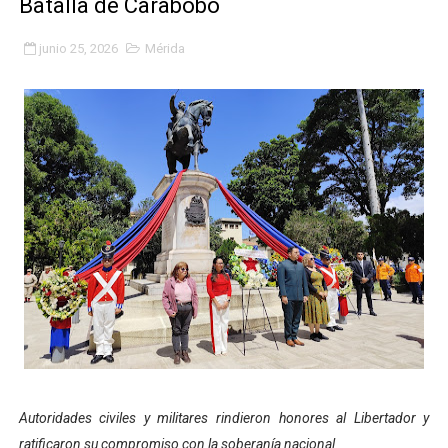
Batalla de Carabobo
Gobierno bolivariano avanza en la transformación del h
junio 25, 2026
Mérida
Niños merideños aprenden sobre gaita de tambora co
Hospital universitario muestra sus avances en visita de
Instituto Nacional de Nutrición celebra Semana Interna
Gobernación de Mérida fortalece el desarrollo product
Corposalud inició talleres para aspirantes al curso de
Fortalecen formación académica de médicos en proces
Fortaleciendo la economía comunal en El Vigía con mi
Campo Elías consolida plan de bacheo en el sector La 
Autoridades civiles y militares rindieron honores al Libertador y
Fundecem inició con éxito el taller vacacional de origa
ratificaron su compromiso con la soberanía nacional