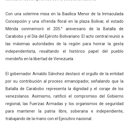
El Lactario del Iahula celebra la Semana Mundial de la 
Con una solemne misa en la Basílica Menor de la Inmaculada
Plan Vacacional "Venezuela Ríe 2026" brinda recreación 
Concepción y una ofrenda floral en la plaza Bolívar, el estado
Mérida conmemoró el 205.° aniversario de la Batalla de
Iniciación al yoga reúne a diversos clubes deportivos 
Carabobo y el Día del Ejército Bolivariano. El acto central reunió a
las máximas autoridades de la región para honrar la gesta
Mincomunas impulsa el autogobierno en Mérida con plan 
independentista, resaltando el histórico papel del pueblo
merideño en la libertad de Venezuela.
Expertos inspeccionan espacios del OAN para la instal
El gobernador Arnaldo Sánchez destacó el orgullo de la entidad
por su contribución al proceso emancipador, señalando que la
Batalla de Carabobo representa la dignidad y el coraje de los
venezolanos. Asimismo, ratificó el compromiso del Gobierno
regional, las Fuerzas Armadas y los organismos de seguridad
para mantener la patria libre, soberana e independiente,
trabajando de la mano con el Ejecutivo nacional.