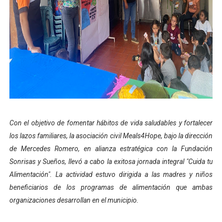
Dictan MasterClass en el marco del Encuentro LAGO Ve
Campo Elías avanza con plan de asfaltado
Encuentro estadal fortalece la coordinación de polític
Gobernador Arnaldo Sánchez apadrina a más de 993 nu
Plan Quirúrgico Regional llega a Pueblo Llano con la ac
Con el objetivo de fomentar hábitos de vida saludables y fortalecer
los lazos familiares, la asociación civil Meals4Hope, bajo la dirección
de Mercedes Romero, en alianza estratégica con la Fundación
Sonrisas y Sueños, llevó a cabo la exitosa jornada integral "Cuida tu
Alimentación". La actividad estuvo dirigida a las madres y niños
beneficiarios de los programas de alimentación que ambas
organizaciones desarrollan en el municipio.