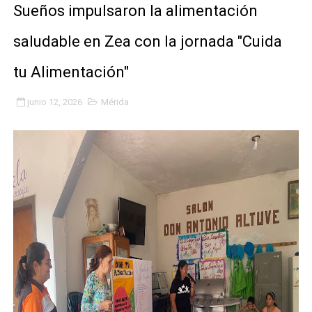
Sueños impulsaron la alimentación
Fundacite Mérida dicta taller gratuito de electrónica b
saludable en Zea con la jornada "Cuida
INN-Mérida celebró el Lacto grado para promover el ini
tu Alimentación"
Impulsan plan estratégico de seguridad ciudadana 2027
junio 12, 2026
Mérida
Mérida impulsa desarrollo económico con taller de ma
Fomficc consolida alianzas e impulsa la economía com
Niños de Estudiantes de Mérida sembraron 110 árboles
Corposalud y Secretaría Social fortalecen la atención e
Inicia el plan vacacional Venezuela Renace en el sector
Entregan planta eléctrica para fortalecer la atención sa
Expertos inspeccionan espacios del OAN para la instal