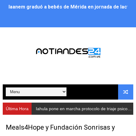
Iaanem graduó a bebés de Mérida en jornada de lactan
Iahula pone en marcha protocolo de triaje psicosocial 
Arranca en Rivas Dávila el Plan de Renovación de Voce
Alcalde Nelson Álvarez llevó jornada recreativa a la pa
CorpoMérida continúa con ciclos de formación
Fundacite culmina primera etapa de su Plan Vacacional
Nevado Gas optimiza servicio residencial en la Urbani
Balance semestral impulsa inclusión y atención a pers
Última Hora
Iahula pone en marcha protocolo de triaje psicosocial para atender a rescatistas
Plan Vacacional Comunitario “Ríe 2026” recorre las pa
Meals4Hope y Fundación Sonrisas y
Alcaldía del Municipio Libertador realizó una jornada s