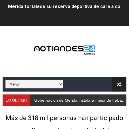
Mérida fortalece su reserva deportiva de cara a comp
Gobernación de Mérida instalará mesa de trabajo con 
Niños merideños potencian su talento en plan vacaciona
Fundecem ofrece taller de bordado en punto de cruz
Gobierno bolivariano avanza en la transformación del h
Niños merideños aprenden sobre gaita de tambora co
Hospital universitario muestra sus avances en visita de
Instituto Nacional de Nutrición celebra Semana Interna
LO ÚLTIMO
Gobernación de Mérida instalará mesa de trabajo con educadores jubilados
Gobernación de Mérida fortalece el desarrollo product
Más de 318 mil personas han participado
Corposalud inició talleres para aspirantes al curso de