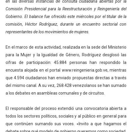
en las diversas instancias de consulta ciudadana abiertas por la
Inicia el Plan Cultura Vacacional 2026 en el estado Méri
Comisión Presidencial para la Reestructuración y Reingeniería del
Gobierno. El balance fue ofrecido este miércoles por el titular de la
Ibime inició tradicional plan vacacional Aventuras en V
comisión, Héctor Rodríguez, durante un encuentro sectorial con
representantes de los movimientos de mujeres.
Merideños disfrutarán del Plan Agosto Escuelas Abier
Recreación y formación fortalecen la integración comu
En el marco de esta actividad, realizada en la sede del Ministerio
para la Mujer y la Igualdad de Género, Rodríguez desglosó las
Consolidan planificación técnica en el Complejo Educat
cifras de participación: 45.884 personas han respondido la
encuesta alojada en el portal www.reingenieria.gob.ve, mientras
que 4.594 ciudadanos han enviado propuestas directas a través
del mismo canal. A su vez, 268.428 venezolanos se han sumado
a los debates en asambleas comunales y de circuitos.
El responsable del proceso extendió una convocatoria abierta a
todos los sectores políticos, sociales y al público en general para
que continúen sumando sus voces. «Invito a que hagamos el
debate sobre qué modelo de gobierno queremos como sociedad,