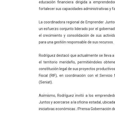
educación financiera dirigida a emprendedo
El Lactario del Iahula cele
fortalecer sus capacidades administrativas y fa
Plan Vacacional "Venezuela 
La coordinadora regional de Emprender Juntos,
un esfuerzo conjunto liderado por el gobern
Iniciación al yoga reúne a
el crecimiento y consolidación de sus activ
Mincomunas impulsa el auto
para una gestión responsable de sus recursos.
Expertos inspeccionan espa
Rodríguez destacó que actualmente se lleva 
el territorio merideño, permitiéndoles obte
constitución legal de sus proyectos productivos
Fiscal (RIF), en coordinación con el Servici
(Seniat).
Asimismo, Rodríguez invitó a los emprendedo
Juntos y acercarse a la oficina estadal, ubicada
iniciativas económicas. /Prensa Gobernación d