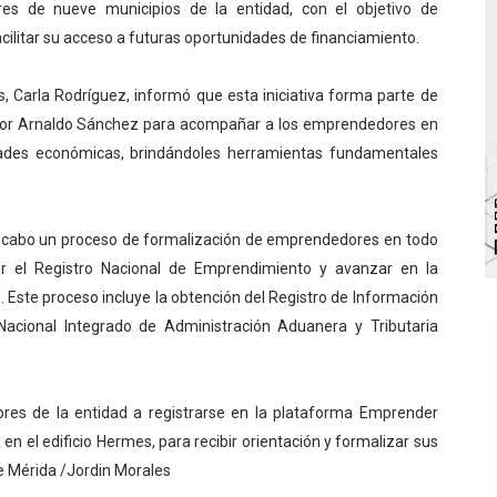
res de nueve municipios de la entidad, con el objetivo de
bra la Semana Mundial de la Lactancia Materna
cilitar su acceso a futuras oportunidades de financiamiento.
Ríe 2026" brinda recreación y cultura a niños del municipio
 Carla Rodríguez, informó que esta iniciativa forma parte de
ador Arnaldo Sánchez para acompañar a los emprendedores en
 diversos clubes deportivos de Zea en una enriquecedora jo
idades económicas, brindándoles herramientas fundamentales
gobierno en Mérida con plan de actualización y atención ter
cios del OAN para la instalación del detector Cherenkov d
a cabo un proceso de formalización de emprendedores en todo
ner el Registro Nacional de Emprendimiento y avanzar en la
. Este proceso incluye la obtención del Registro de Información
o Nacional Integrado de Administración Aduanera y Tributaria
res de la entidad a registrarse en la plataforma Emprender
 en el edificio Hermes, para recibir orientación y formalizar sus
e Mérida /Jordin Morales