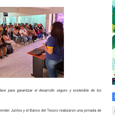
a en la transformación del hospital Sor Juana Inés
 sobre gaita de tambora con Fundecem
tra sus avances en visita del Consejo Legislativo
ción celebra Semana Internacional de la Lactancia Materna
alece el desarrollo productivo en Rangel
para aspirantes al curso de Emergencia Prehospitalaria
émica de médicos en proceso de ruralidad
 comunal en El Vigía con microcréditos a emprendedores y
ave para garantizar el desarrollo seguro y sostenible de los
 de bacheo en el sector La Montañita
l taller vacacional de origami
ender Juntos y el Banco del Tesoro realizaron una jornada de