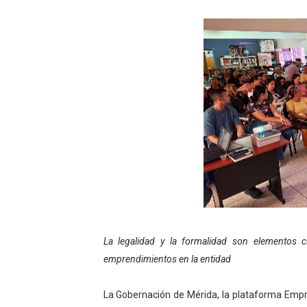
Gobierno bolivariano avanz
Niños merideños aprenden
Hospital universitario mues
Instituto Nacional de Nutri
Gobernación de Mérida fort
Corposalud inició talleres 
Fortalecen formación acad
Fortaleciendo la economía
La legalidad y la formalidad son elementos cl
emprendimientos en la entidad
Campo Elías consolida plan
Fundecem inició con éxito e
La Gobernación de Mérida, la plataforma Empr