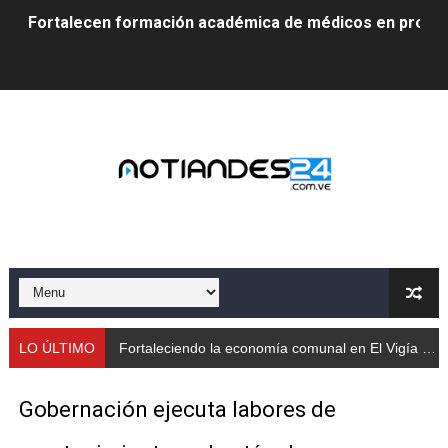
Fortalecen formación académica de médicos en proces
Fortaleciendo la economía comunal en El Vigía con mi
Campo Elías consolida plan de bacheo en el sector La 
Fundecem inició con éxito el taller vacacional de origa
El Lactario del Iahula celebra la Semana Mundial de la 
Plan Vacacional "Venezuela Ríe 2026" brinda recreación 
Iniciación al yoga reúne a diversos clubes deportivos 
Mincomunas impulsa el autogobierno en Mérida con plan 
LO ÚLTIMO
Fortaleciendo la economía comunal en El Vigía con microcréditos a emprendedores y productores
‎Unión cívico militar rindió honores a la Bandera Nacion
Gobernación ejecuta labores de
Gobernación de Mérida realizó jornada socialista en Ec