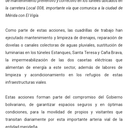
de mantenimiento preventivo y correctivo en los túneles ubicados en
Venezuela Renace 2026 lleva sonrisas y prevención a 
la carretera Local 008, importante vía que comunica a la ciudad de
Mérida con El Vigía.
Mérida impulsa el mapa de conocimientos con Encuen
Como parte de estas acciones, las cuadrillas de trabajo han
Complejo Educativo Talento Deportivo lanza Plan Agos
ejecutado mantenimiento y limpieza de drenajes, reparación de
dovelas o canales colectoras de aguas pluviales, sustitución de
Arnaldo Sánchez reinaugura Parque Recreacional Tilingo
luminarias en los túneles Estanques, Santa Teresa y Caña Brava,
Corposalud inició talleres para aspirantes al curso de
la impermeabilización de las dos casetas eléctricas que
alimentan de energía a este sector, además de labores de
limpieza y acondicionamiento en los refugios de estas
infraestructuras viales.
Estas acciones forman parte del compromiso del Gobierno
bolivariano, de garantizar espacios seguros y en óptimas
condiciones, para la movilidad de propios y visitantes que
transitan diariamente por esta importante arteria vial de la
entidad merideña.