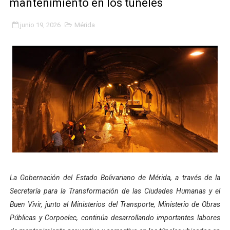
mantenimiento en los túneles
Inicia el Plan Cultura Vacacional 2026 en el estado Méri
junio 19, 2026
Mérida
Ibime inició tradicional plan vacacional Aventuras en V
Merideños disfrutarán del Plan Agosto Escuelas Abier
Recreación y formación fortalecen la integración comu
Club "Rápidos de Zea" brilló en el Primer Festival de 
84 estudiantes celebraron su graduación en el Complejo
Cmdnna lleva esperanza y atención a casas de abrigo 
Comunas de Obispo Ramos de Lora avanzan hacia el em
La Gobernación del Estado Bolivariano de Mérida, a través de la
Secretaría para la Transformación de las Ciudades Humanas y el
Arrancó Plan Vacacional Comunitario Venezuela Renac
Buen Vivir, junto al Ministerios del Transporte, Ministerio de Obras
Públicas y Corpoelec, continúa desarrollando importantes labores
Plan Vacacional Venezuela Renace 2026 arrancó con ale