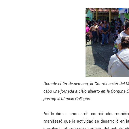
Gobierno bolivariano avanz
Niños merideños aprenden
Hospital universitario mues
Instituto Nacional de Nutri
Gobernación de Mérida fort
Corposalud inició talleres 
Durante el fin de semana, la Coordinación del Mi
Fortalecen formación acad
cabo una jornada a cielo abierto en la Comuna C
Fortaleciendo la economía
parroquia Rómulo Gallegos.
Campo Elías consolida plan
Así lo dio a conocer el coordinador municip
manifestó que la actividad se desarrolló en 
Fundecem inició con éxito e
sociales contaron con el apoyo del gobernad