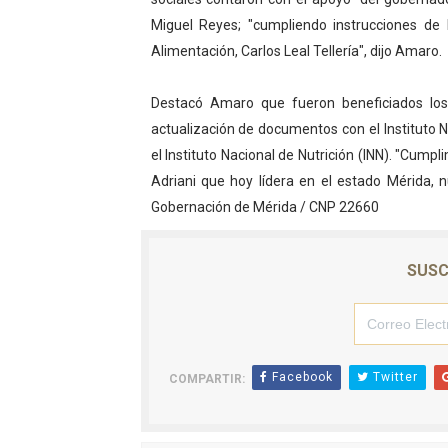
El Lactario del Iahula cele
Miguel Reyes; "cumpliendo instrucciones de 
Alimentación, Carlos Leal Tellería", dijo Amaro.
Plan Vacacional "Venezuela 
Destacó Amaro que fueron beneficiados los 
Iniciación al yoga reúne a
actualización de documentos con el Instituto N
el Instituto Nacional de Nutrición (INN). "Cump
Mincomunas impulsa el auto
Adriani que hoy lídera en el estado Mérida,
Expertos inspeccionan espa
Gobernación de Mérida / CNP 22660
SUSC
Facebook
Twitter
COMPARTIR: