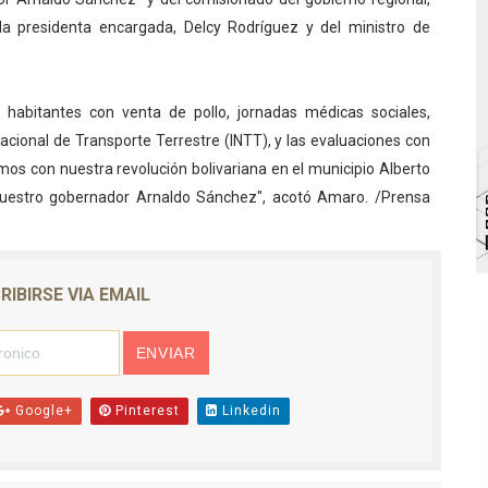
bra la Semana Mundial de la Lactancia Materna
la presidenta encargada, Delcy Rodríguez y del ministro de
Ríe 2026" brinda recreación y cultura a niños del municipio
habitantes con venta de pollo, jornadas médicas sociales,
 diversos clubes deportivos de Zea en una enriquecedora jo
acional de Transporte Terrestre (INTT), y las evaluaciones con
limos con nuestra revolución bolivariana en el municipio Alberto
gobierno en Mérida con plan de actualización y atención ter
 nuestro gobernador Arnaldo Sánchez", acotó Amaro. /Prensa
cios del OAN para la instalación del detector Cherenkov d
RIBIRSE VIA EMAIL
Google+
Pinterest
Linkedin