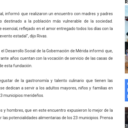
R
marco del Encuentro LAGO Venezuela, edición Mérida
oal, informó que realizaron un encuentro con madres y padres
n de asfaltado
ro destinado a la población más vulnerable de la sociedad.
 esencial, reflejado en el amor entregado todos los días con la
 la coordinación de políticas sociales en Mérida
vento estadal", dijo Rivas.
z apadrina a más de 993 nuevos bachilleres de Mérida
ra el Desarrollo Social de la Gobernación de Mérida informó que,
ante años cuentan con la vocación de servicio de las casas de
ega a Pueblo Llano con la activación de dos quirófanos
de esta fundación.
egustar de la gastronomía y talento culinario que tienen las
 dedican a servir a los adultos mayores, niños y familias en
23 municipios merideños.
res y hombres, que en este encuentro expusieron lo mejor de la
r las potencialidades alimentarias de los 23 municipios. Prensa