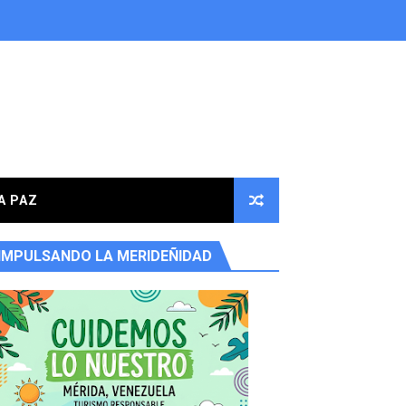
A PAZ
IMPULSANDO LA MERIDEÑIDAD
ores en la parroquia Osuna Rodríguez