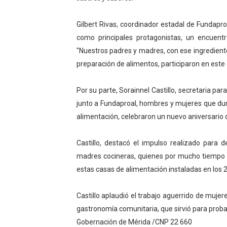
Dictan MasterClass en el 
Gilbert Rivas, coordinador estadal de Fundapr
Campo Elías avanza con pla
como principales protagonistas, un encuent
"Nuestros padres y madres, con ese ingrediente
Encuentro estadal fortalece
preparación de alimentos, participaron en este e
Gobernador Arnaldo Sánche
Por su parte, Sorainnel Castillo, secretaria pa
junto a Fundaproal, hombres y mujeres que dur
Plan Quirúrgico Regional ll
alimentación, celebraron un nuevo aniversario 
Castillo, destacó el impulso realizado para d
madres cocineras, quienes por mucho tiempo se
estas casas de alimentación instaladas en los 
Castillo aplaudió el trabajo aguerrido de muje
gastronomía comunitaria, que sirvió para proba
Gobernación de Mérida /CNP 22 660