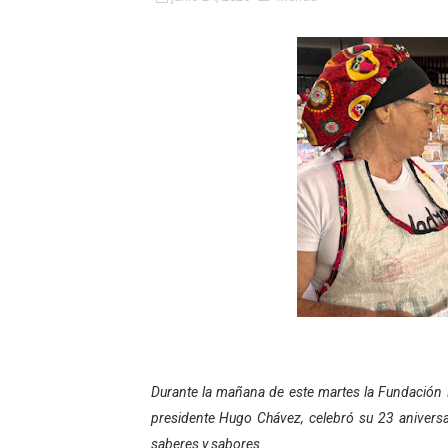
Fundacite Mérida dicta tall
INN-Mérida celebró el Lacto
Impulsan plan estratégico 
Mérida impulsa desarrollo 
Fomficc consolida alianzas
Niños de Estudiantes de M
Corposalud y Secretaría Soc
Inicia el plan vacacional V
Entregan planta eléctrica pa
Durante la mañana de este martes la Fundación 
presidente Hugo Chávez, celebró su 23 aniversa
Expertos inspeccionan espa
saberes y sabores.