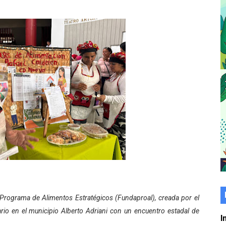
er gratuito de electrónica básica para jóvenes
 grado para promover el inicio de una vida saludable
de seguridad ciudadana 2027-2029 en los 23 municipios
económico con taller de marcas y patentes
 e impulsa la economía comunal en Mérida
érida sembraron 110 árboles en su sede
ial fortalecen la atención en los municipios
enezuela Renace en el sector El Alcázar
ra fortalecer la atención sanitaria en Ejido
Programa de Alimentos Estratégicos (Fundaproal), creada por el
rio en el municipio Alberto Adriani con un encuentro estadal de
cios del OAN para la instalación del detector Cherenkov d
I