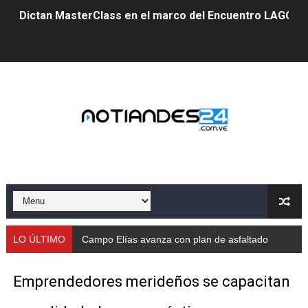
Dictan MasterClass en el marco del Encuentro LAGO Ve
Campo Elías avanza con plan de asfaltado
Encuentro estadal fortalece la coordinación de polític
Gobernador Arnaldo Sánchez apadrina a más de 993 nu
Venezuela instala su primer detector de astropartícula
Consolidan planificación técnica en el Complejo Educat
Mérida fortalece su reserva deportiva de cara a comp
Gobernación de Mérida instalará mesa de trabajo con 
LO ÚLTIMO
Campo Elías avanza con plan de asfaltado
Niños merideños potencian su talento en plan vacaciona
Emprendedores merideños se capacitan
Fundecem ofrece taller de bordado en punto de cruz