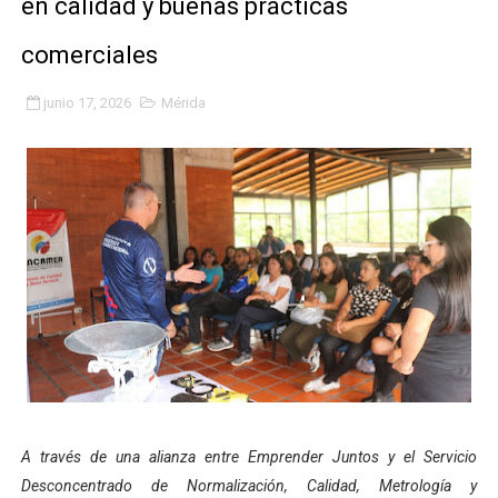
en calidad y buenas prácticas
Gobierno bolivariano avanza en la transformación del h
comerciales
Niños merideños aprenden sobre gaita de tambora co
junio 17, 2026
Mérida
Hospital universitario muestra sus avances en visita de
Instituto Nacional de Nutrición celebra Semana Interna
Gobernación de Mérida fortalece el desarrollo product
Corposalud inició talleres para aspirantes al curso de
Fortalecen formación académica de médicos en proces
Fortaleciendo la economía comunal en El Vigía con mi
Campo Elías consolida plan de bacheo en el sector La 
A través de una alianza entre Emprender Juntos y el Servicio
Fundecem inició con éxito el taller vacacional de origa
Desconcentrado de Normalización, Calidad, Metrología y