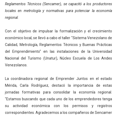
Reglamentos Técnicos (Sencamer), se capacitó a los productores
El Lactario del Iahula celebra la Semana Mundial de la 
locales en metrología y normativas para potenciar la economía
regional.
Plan Vacacional "Venezuela Ríe 2026" brinda recreación 
Iniciación al yoga reúne a diversos clubes deportivos 
Con el objetivo de impulsar la formalización y el crecimiento
económico local, se llevó a cabo el taller "Sistema Venezolano de
Mincomunas impulsa el autogobierno en Mérida con plan 
Calidad, Metrología, Reglamentos Técnicos y Buenas Prácticas
del Emprendimiento" en las instalaciones de la Universidad
Expertos inspeccionan espacios del OAN para la instal
Nacional del Turismo (Unatur), Núcleo Escuela de Los Andes
Venezolanos.
La coordinadora regional de Emprender Juntos en el estado
Mérida, Carla Rodríguez, destacó la importancia de estas
jornadas formativas para consolidar la economía regional.
"Estamos buscando que cada uno de los emprendedores tenga
su actividad económica con los permisos y registros
correspondientes. Agradecemos a los compañeros de Sencamer