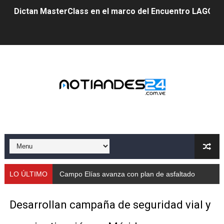
Dictan MasterClass en el marco del Encuentro LAGO Ve
Campo Elías avanza con plan de asfaltado
Encuentro estadal fortalece la coordinación de polític
Gobernador Arnaldo Sánchez apadrina a más de 993 nu
Venezuela instala su primer detector de astropartícula
Consolidan planificación técnica en el Complejo Educat
Mérida fortalece su reserva deportiva de cara a comp
Gobernación de Mérida instalará mesa de trabajo con 
LO ÚLTIMO
Campo Elías avanza con plan de asfaltado
Niños merideños potencian su talento en plan vacaciona
Desarrollan campaña de seguridad vial y
Fundecem ofrece taller de bordado en punto de cruz