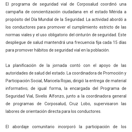
El programa de seguridad vial de Corposalud coordinó una
El Lactario del Iahula celebra la Semana Mundial de la 
campaña de concientización ciudadana en el estado Mérida a
propósito del Día Mundial de la Seguridad. La actividad abordó a
Plan Vacacional "Venezuela Ríe 2026" brinda recreación 
los conductores para promover el cumplimiento estricto de las
Iniciación al yoga reúne a diversos clubes deportivos 
normas viales y el uso obligatorio del cinturón de seguridad. Este
despliegue de salud mantendrá una frecuencia fija cada 15 días
Mincomunas impulsa el autogobierno en Mérida con plan 
para promover hábitos de seguridad vial en la población.
Expertos inspeccionan espacios del OAN para la instal
La planificación de la jornada contó con el apoyo de las
autoridades de salud del estado. La coordinadora de Promoción y
Participación Social, Maricela Rojas, dirigió la entrega de material
informativo; de igual forma, la encargada del Programa de
Seguridad Vial, Sivelis Alfonzo, junto a la coordinadora general
de programas de Corposalud, Cruz Lobo, supervisaron las
labores de orientación directa para los conductores.
El abordaje comunitario incorporó la participación de los