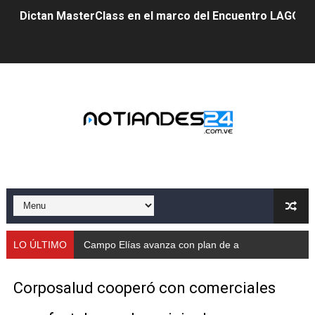
Dictan MasterClass en el marco del Encuentro LAGO Ve
Campo Elías avanza con plan de asfaltado
Encuentro estadal fortalece la coordinación de polític
Gobernador Arnaldo Sánchez apadrina a más de 993 nu
Venezuela instala su primer detector de astropartícula
Consolidan planificación técnica en el Complejo Educat
Mérida fortalece su reserva deportiva de cara a comp
Gobernación de Mérida instalará mesa de trabajo con 
LO ÚLTIMO
Campo Elías avanza con plan de asfaltado
Niños merideños potencian su talento en plan vacaciona
Corposalud cooperó con comerciales
Fundecem ofrece taller de bordado en punto de cruz