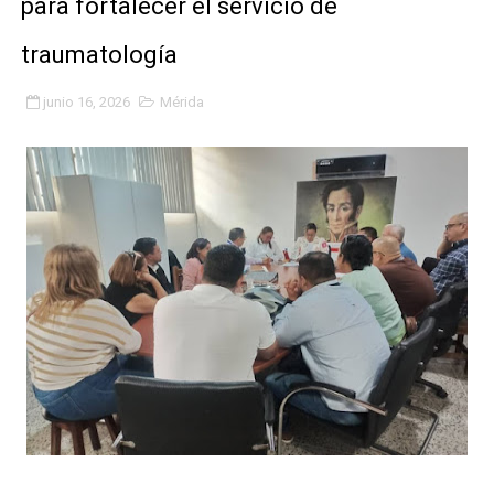
para fortalecer el servicio de
Gobierno bolivariano avanza en la transformación del h
traumatología
Niños merideños aprenden sobre gaita de tambora co
junio 16, 2026
Mérida
Hospital universitario muestra sus avances en visita de
Instituto Nacional de Nutrición celebra Semana Interna
Gobernación de Mérida fortalece el desarrollo product
Corposalud inició talleres para aspirantes al curso de
Fortalecen formación académica de médicos en proces
Fortaleciendo la economía comunal en El Vigía con mi
Campo Elías consolida plan de bacheo en el sector La 
Fundecem inició con éxito el taller vacacional de origa