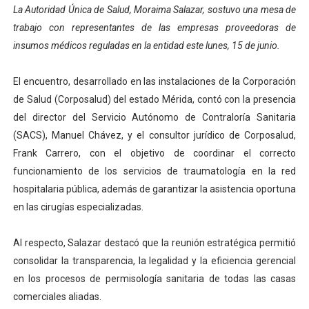
La Autoridad Única de Salud, Moraima Salazar, sostuvo una mesa de
El Lactario del Iahula celebra la Semana Mundial de la 
trabajo con representantes de las empresas proveedoras de
insumos médicos reguladas en la entidad este lunes, 15 de junio.
Plan Vacacional "Venezuela Ríe 2026" brinda recreación 
Iniciación al yoga reúne a diversos clubes deportivos 
El encuentro, desarrollado en las instalaciones de la Corporación
de Salud (Corposalud) del estado Mérida, contó con la presencia
Mincomunas impulsa el autogobierno en Mérida con plan 
del director del Servicio Autónomo de Contraloría Sanitaria
(SACS), Manuel Chávez, y el consultor jurídico de Corposalud,
Expertos inspeccionan espacios del OAN para la instal
Frank Carrero, con el objetivo de coordinar el correcto
funcionamiento de los servicios de traumatología en la red
hospitalaria pública, además de garantizar la asistencia oportuna
en las cirugías especializadas.
Al respecto, Salazar destacó que la reunión estratégica permitió
consolidar la transparencia, la legalidad y la eficiencia gerencial
en los procesos de permisología sanitaria de todas las casas
comerciales aliadas.