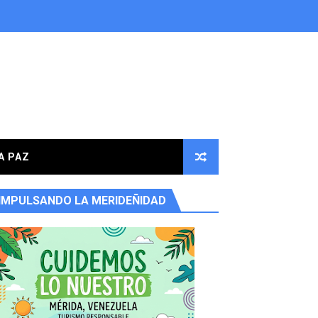
A PAZ
IMPULSANDO LA MERIDEÑIDAD
ores en la parroquia Osuna Rodríguez