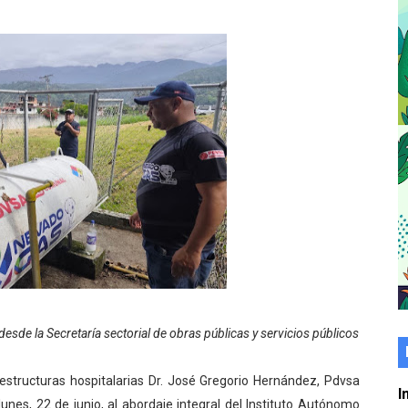
er gratuito de electrónica básica para jóvenes
 grado para promover el inicio de una vida saludable
de seguridad ciudadana 2027-2029 en los 23 municipios
económico con taller de marcas y patentes
 e impulsa la economía comunal en Mérida
érida sembraron 110 árboles en su sede
ial fortalecen la atención en los municipios
enezuela Renace en el sector El Alcázar
esde la Secretaría sectorial de obras públicas y servicios públicos
ra fortalecer la atención sanitaria en Ejido
estructuras hospitalarias Dr. José Gregorio Hernández, Pdvsa
cios del OAN para la instalación del detector Cherenkov d
I
es, 22 de junio, al abordaje integral del Instituto Autónomo