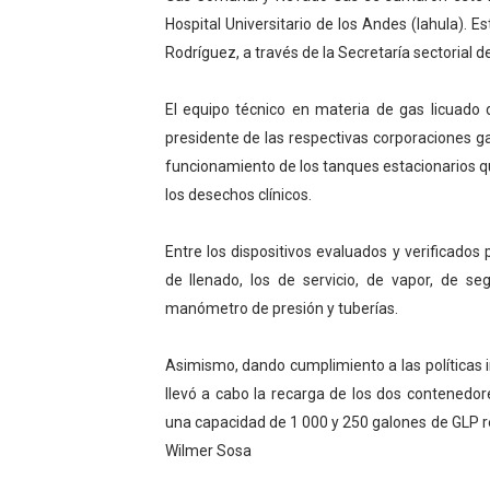
Hospital Universitario de los Andes (Iahula). 
Dictan MasterClass en el 
Rodríguez, a través de la Secretaría sectorial de
Campo Elías avanza con pla
El equipo técnico en materia de gas licuado d
Encuentro estadal fortalece
presidente de las respectivas corporaciones gasi
funcionamiento de los tanques estacionarios que
Gobernador Arnaldo Sánche
los desechos clínicos.
Plan Quirúrgico Regional ll
Entre los dispositivos evaluados y verificados 
de llenado, los de servicio, de vapor, de se
manómetro de presión y tuberías.
Asimismo, dando cumplimiento a las políticas 
llevó a cabo la recarga de los dos contenedore
una capacidad de 1 000 y 250 galones de GLP 
Wilmer Sosa