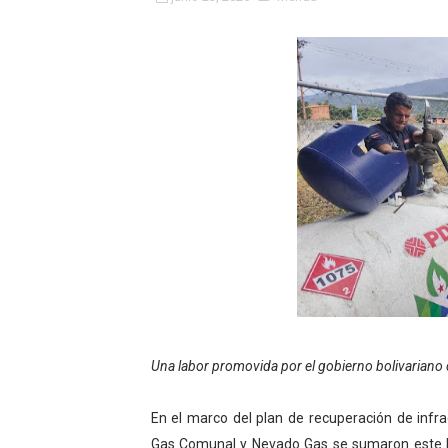
Fundacite Mérida dicta tall
INN-Mérida celebró el Lacto
Impulsan plan estratégico 
Mérida impulsa desarrollo 
Fomficc consolida alianzas
Niños de Estudiantes de M
Corposalud y Secretaría Soc
Inicia el plan vacacional V
Una labor promovida por el gobierno bolivariano d
Entregan planta eléctrica pa
En el marco del plan de recuperación de infra
Expertos inspeccionan espa
Gas Comunal y Nevado Gas se sumaron este lun