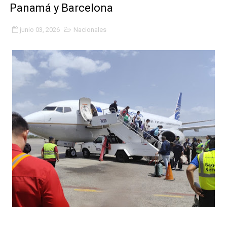
Panamá y Barcelona
Fundacite Mérida dicta taller gratuito de electrónica b
junio 03, 2026
Nacionales
INN-Mérida celebró el Lacto grado para promover el ini
Impulsan plan estratégico de seguridad ciudadana 2027
Mérida impulsa desarrollo económico con taller de ma
Fomficc consolida alianzas e impulsa la economía com
Niños de Estudiantes de Mérida sembraron 110 árboles
Corposalud y Secretaría Social fortalecen la atención e
Inicia el plan vacacional Venezuela Renace en el sector
Entregan planta eléctrica para fortalecer la atención sa
Expertos inspeccionan espacios del OAN para la instal