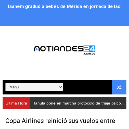
Iaanem graduó a bebés de Mérida en jornada de lactan
Iahula pone en marcha protocolo de triaje psicosocial 
Arranca en Rivas Dávila el Plan de Renovación de Voce
Alcalde Nelson Álvarez llevó jornada recreativa a la pa
CorpoMérida continúa con ciclos de formación
Fundacite culmina primera etapa de su Plan Vacacional
Nevado Gas optimiza servicio residencial en la Urbani
Balance semestral impulsa inclusión y atención a pers
Última Hora
Iahula pone en marcha protocolo de triaje psicosocial para atender a rescatistas
Plan Vacacional Comunitario “Ríe 2026” recorre las pa
Copa Airlines reinició sus vuelos entre
Alcaldía del Municipio Libertador realizó una jornada s