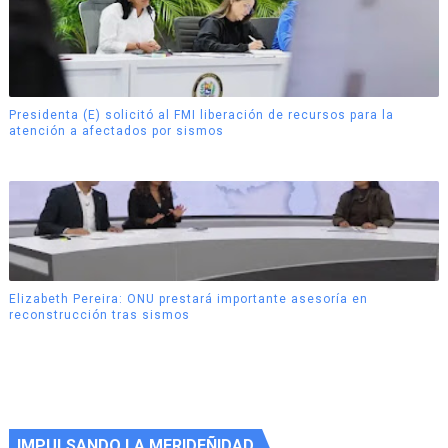
Presidenta (E) solicitó al FMI liberación de recursos para la
atención a afectados por sismos
Elizabeth Pereira: ONU prestará importante asesoría en
reconstrucción tras sismos
IMPULSANDO LA MERIDEÑIDAD