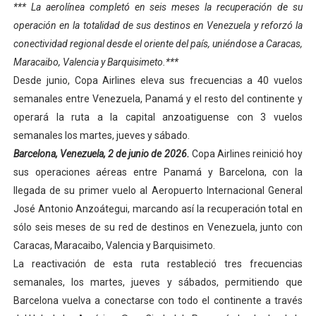
*** La aerolínea completó en seis meses la recuperación de su
Dictan MasterClass en el marco del Encuentro LAGO Ve
operación en la totalidad de sus destinos en Venezuela y reforzó la
conectividad regional desde el oriente del país, uniéndose a Caracas,
Campo Elías avanza con plan de asfaltado
Maracaibo, Valencia y Barquisimeto.***
Desde junio, Copa Airlines eleva sus frecuencias a 40 vuelos
Encuentro estadal fortalece la coordinación de polític
semanales entre Venezuela, Panamá y el resto del continente y
Gobernador Arnaldo Sánchez apadrina a más de 993 nu
operará la ruta a la capital anzoatiguense con 3 vuelos
semanales los martes, jueves y sábado.
Plan Quirúrgico Regional llega a Pueblo Llano con la ac
Barcelona, Venezuela, 2 de junio de 2026.
Copa Airlines reinició hoy
sus operaciones aéreas entre Panamá y Barcelona, con la
llegada de su primer vuelo al Aeropuerto Internacional General
José Antonio Anzoátegui, marcando así la recuperación total en
sólo seis meses de su red de destinos en Venezuela, junto con
Caracas, Maracaibo, Valencia y Barquisimeto.
La reactivación de esta ruta restableció tres frecuencias
semanales, los martes, jueves y sábados, permitiendo que
Barcelona vuelva a conectarse con todo el continente a través