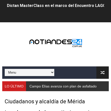
Dictan MasterClass en el marco del Encuentro LAGO Ve
Campo Elías avanza con plan de asfaltado
Encuentro estadal fortalece la coordinación de polític
Gobernador Arnaldo Sánchez apadrina a más de 993 nu
Venezuela instala su primer detector de astropartícula
Consolidan planificación técnica en el Complejo Educat
Mérida fortalece su reserva deportiva de cara a comp
Gobernación de Mérida instalará mesa de trabajo con 
LO ÚLTIMO
Campo Elías avanza con plan de asfaltado
Niños merideños potencian su talento en plan vacaciona
Ciudadanos y alcaldía de Mérida
Fundecem ofrece taller de bordado en punto de cruz