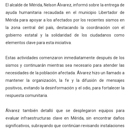
El alcalde de Mérida, Nelson Álvarez, informó sobre la entrega de
El Lactario del Iahula celebra la Semana Mundial de la 
ayuda humanitaria recaudada en el municipio Libertador de
Mérida para apoyar a los afectados por los recientes sismos en
Plan Vacacional "Venezuela Ríe 2026" brinda recreación 
la zona central del país, destacando la coordinación con el
Iniciación al yoga reúne a diversos clubes deportivos 
gobierno estatal y la solidaridad de los ciudadanos como
elementos clave para esta iniciativa.
Mincomunas impulsa el autogobierno en Mérida con plan 
Estas actividades comenzaron inmediatamente después de los
Expertos inspeccionan espacios del OAN para la instal
sismos y continuarán mientras sea necesario para atender las
necesidades de la población afectada. Álvarez hizo un llamado a
mantener la organización, la fe y la difusión de mensajes
positivos, evitando la desinformación y el odio, para fortalecer la
respuesta comunitaria.
Álvarez también detalló que se desplegaron equipos para
evaluar infraestructuras clave en Mérida, sin encontrar daños
significativos, subrayando que continúan revisando instalaciones