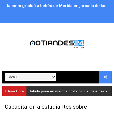
Iaanem graduó a bebés de Mérida en jornada de lactan
Iahula pone en marcha protocolo de triaje psicosocial 
Arranca en Rivas Dávila el Plan de Renovación de Voce
Alcalde Nelson Álvarez llevó jornada recreativa a la pa
CorpoMérida continúa con ciclos de formación
Fundacite culmina primera etapa de su Plan Vacacional
Nevado Gas optimiza servicio residencial en la Urbani
Balance semestral impulsa inclusión y atención a pers
Última Hora
Iahula pone en marcha protocolo de triaje psicosocial para atender a rescatistas
Plan Vacacional Comunitario “Ríe 2026” recorre las pa
Capacitaron a estudiantes sobre
Alcaldía del Municipio Libertador realizó una jornada s