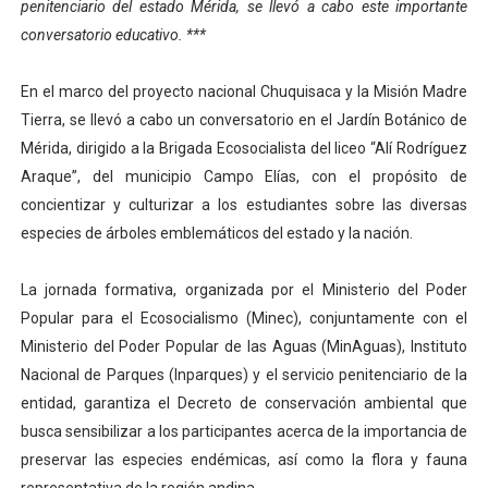
penitenciario del estado Mérida, se llevó a cabo este importante
Dictan MasterClass en el marco del Encuentro LAGO Ve
conversatorio educativo. ***
Campo Elías avanza con plan de asfaltado
En el marco del proyecto nacional Chuquisaca y la Misión Madre
Tierra, se llevó a cabo un conversatorio en el Jardín Botánico de
Encuentro estadal fortalece la coordinación de polític
Mérida, dirigido a la Brigada Ecosocialista del liceo “Alí Rodríguez
Gobernador Arnaldo Sánchez apadrina a más de 993 nu
Araque”, del municipio Campo Elías, con el propósito de
concientizar y culturizar a los estudiantes sobre las diversas
Plan Quirúrgico Regional llega a Pueblo Llano con la ac
especies de árboles emblemáticos del estado y la nación.
La jornada formativa, organizada por el Ministerio del Poder
Popular para el Ecosocialismo (Minec), conjuntamente con el
Ministerio del Poder Popular de las Aguas (MinAguas), Instituto
Nacional de Parques (Inparques) y el servicio penitenciario de la
entidad, garantiza el Decreto de conservación ambiental que
busca sensibilizar a los participantes acerca de la importancia de
preservar las especies endémicas, así como la flora y fauna