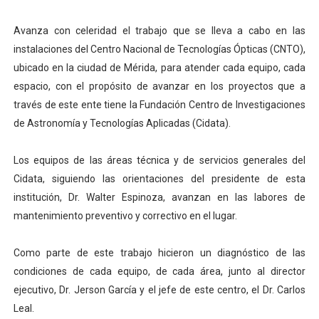
Dictan MasterClass en el marco del Encuentro LAGO Ve
Avanza con celeridad el trabajo que se lleva a cabo en las
instalaciones del Centro Nacional de Tecnologías Ópticas (CNTO),
Campo Elías avanza con plan de asfaltado
ubicado en la ciudad de Mérida, para atender cada equipo, cada
Encuentro estadal fortalece la coordinación de polític
espacio, con el propósito de avanzar en los proyectos que a
través de este ente tiene la Fundación Centro de Investigaciones
Gobernador Arnaldo Sánchez apadrina a más de 993 nu
de Astronomía y Tecnologías Aplicadas (Cidata).
Plan Quirúrgico Regional llega a Pueblo Llano con la ac
Los equipos de las áreas técnica y de servicios generales del
Cidata, siguiendo las orientaciones del presidente de esta
institución, Dr. Walter Espinoza, avanzan en las labores de
mantenimiento preventivo y correctivo en el lugar.
Como parte de este trabajo hicieron un diagnóstico de las
condiciones de cada equipo, de cada área, junto al director
ejecutivo, Dr. Jerson García y el jefe de este centro, el Dr. Carlos
Leal.