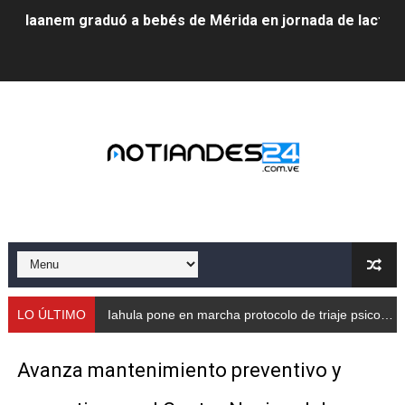
Iaanem graduó a bebés de Mérida en jornada de lactan
Iahula pone en marcha protocolo de triaje psicosocial 
Arranca en Rivas Dávila el Plan de Renovación de Voce
Alcalde Nelson Álvarez llevó jornada recreativa a la pa
CorpoMérida continúa con ciclos de formación
Fundacite culmina primera etapa de su Plan Vacacional
Nevado Gas optimiza servicio residencial en la Urbani
Balance semestral impulsa inclusión y atención a pers
LO ÚLTIMO
Iahula pone en marcha protocolo de triaje psicosocial para atender a rescatistas
Plan Vacacional Comunitario “Ríe 2026” recorre las pa
Avanza mantenimiento preventivo y
Alcaldía del Municipio Libertador realizó una jornada s