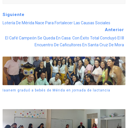
Siguiente
Lotería De Mérida Nace Para Fortalecer Las Causas Sociales
Anterior
El Café Campeón Se Queda En Casa: Con Éxito Total Concluyó El III
Encuentro De Caficultores En Santa Cruz De Mora
Iaanem graduó a bebés de Mérida en jornada de lactancia