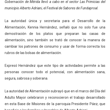
Gobernación de Mérida llevó a cabo en el sector Las Primicias del
Dictan MasterClass en el marco del Encuentro LAGO Ve
municipio Alberto Adriani, el Festival de Sabores de Fundaproal.
Campo Elías avanza con plan de asfaltado
La autoridad única y secretaria para el Desarrollo de la
Alimentación, Kennia Hernández, señaló que no solo fue una
Encuentro estadal fortalece la coordinación de polític
demostración de los platos que preparan las casas de
Gobernador Arnaldo Sánchez apadrina a más de 993 nu
alimentación, sino también se trató de conocer la manera de
cambiar los patrones de consumo y usar de forma correcta los
Plan Quirúrgico Regional llega a Pueblo Llano con la ac
rubros de las bolsas de alimentación.
Expresó Hernández que este tipo de actividades permite a las
personas conocer todo el potencial, con alimentación sana,
segura, sabrosa y soberana.
La autoridad de Alimentación subrayó que en el marco del Día del
Adulto Mayor celebraron y reconocieron el trabajo desarrollado
en esta Base de Misiones de la parroquia Presidente Páez, que