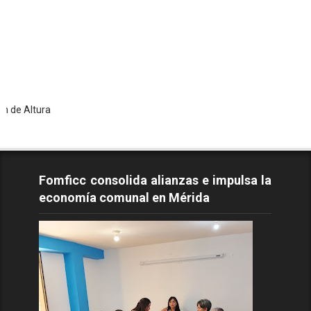
T
Fomficc consolida alianzas e impulsa la
economía comunal en Mérida