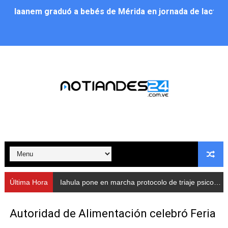
Iaanem graduó a bebés de Mérida en jornada de lactan
Iahula pone en marcha protocolo de triaje psicosocial 
Arranca en Rivas Dávila el Plan de Renovación de Voce
Alcalde Nelson Álvarez llevó jornada recreativa a la pa
CorpoMérida continúa con ciclos de formación
Fundacite culmina primera etapa de su Plan Vacacional
Nevado Gas optimiza servicio residencial en la Urbani
Balance semestral impulsa inclusión y atención a pers
Última Hora
Iahula pone en marcha protocolo de triaje psicosocial para atender a rescatistas
Plan Vacacional Comunitario “Ríe 2026” recorre las pa
Autoridad de Alimentación celebró Feria
Alcaldía del Municipio Libertador realizó una jornada s