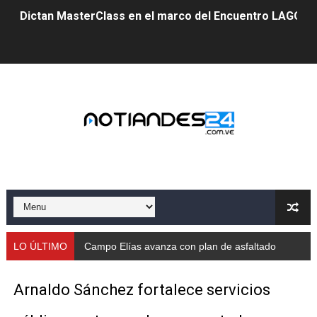
Dictan MasterClass en el marco del Encuentro LAGO Ve
Campo Elías avanza con plan de asfaltado
Encuentro estadal fortalece la coordinación de polític
Gobernador Arnaldo Sánchez apadrina a más de 993 nu
Venezuela instala su primer detector de astropartícula
Consolidan planificación técnica en el Complejo Educat
Mérida fortalece su reserva deportiva de cara a comp
Gobernación de Mérida instalará mesa de trabajo con 
LO ÚLTIMO
Campo Elías avanza con plan de asfaltado
Niños merideños potencian su talento en plan vacaciona
Arnaldo Sánchez fortalece servicios
Fundecem ofrece taller de bordado en punto de cruz