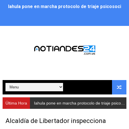
Iahula pone en marcha protocolo de triaje psicosocial 
Arranca en Rivas Dávila el Plan de Renovación de Voce
Alcalde Nelson Álvarez llevó jornada recreativa a la pa
CorpoMérida continúa con ciclos de formación
Fundacite culmina primera etapa de su Plan Vacacional
Nevado Gas optimiza servicio residencial en la Urbani
Balance semestral impulsa inclusión y atención a pers
Plan Vacacional Comunitario “Ríe 2026” recorre las pa
Última Hora
Arranca en Rivas Dávila el
Alcaldía del Municipio Libertador realizó una jornada s
Alcaldía de Libertador inspecciona
Fundacite Mérida dicta taller gratuito de electrónica b