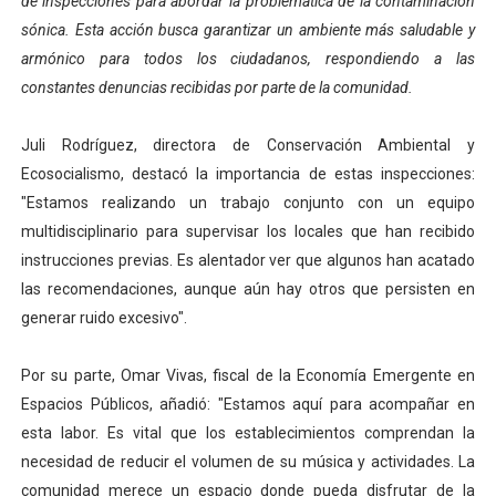
de inspecciones para abordar la problemática de la contaminación
Campo Elías avanza con plan de asfaltado
sónica. Esta acción busca garantizar un ambiente más saludable y
armónico para todos los ciudadanos, respondiendo a las
Encuentro estadal fortalece la coordinación de polític
constantes denuncias recibidas por parte de la comunidad.
Gobernador Arnaldo Sánchez apadrina a más de 993 nu
Juli Rodríguez, directora de Conservación Ambiental y
Ecosocialismo, destacó la importancia de estas inspecciones:
Plan Quirúrgico Regional llega a Pueblo Llano con la ac
"Estamos realizando un trabajo conjunto con un equipo
Iaanem graduó a bebés de Mérida en jornada de lactan
multidisciplinario para supervisar los locales que han recibido
instrucciones previas. Es alentador ver que algunos han acatado
las recomendaciones, aunque aún hay otros que persisten en
generar ruido excesivo".
Por su parte, Omar Vivas, fiscal de la Economía Emergente en
Espacios Públicos, añadió: "Estamos aquí para acompañar en
esta labor. Es vital que los establecimientos comprendan la
necesidad de reducir el volumen de su música y actividades. La
comunidad merece un espacio donde pueda disfrutar de la