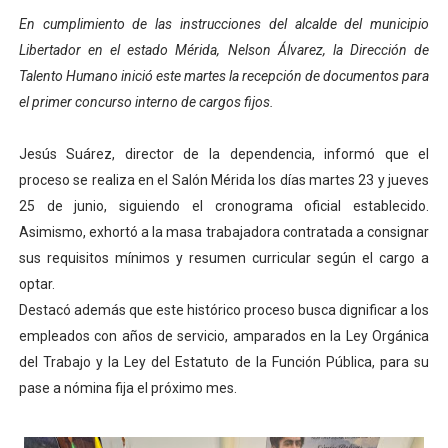
En cumplimiento de las instrucciones del alcalde del municipio
Alcaldía del Municipio Libertador realizó una jornada s
Libertador en el estado Mérida, Nelson Álvarez, la Dirección de
Fundacite Mérida dicta taller gratuito de electrónica b
Talento Humano inició este martes la recepción de documentos para
el primer concurso interno de cargos fijos.
INN-Mérida celebró el Lacto grado para promover el ini
Jesús Suárez, director de la dependencia, informó que el
Impulsan plan estratégico de seguridad ciudadana 2027
proceso se realiza en el Salón Mérida los días martes 23 y jueves
Jornada social benefició a 250 familias en Los Guarima
25 de junio, siguiendo el cronograma oficial establecido.
Asimismo, exhortó a la masa trabajadora contratada a consignar
sus requisitos mínimos y resumen curricular según el cargo a
optar.
Destacó además que este histórico proceso busca dignificar a los
empleados con años de servicio, amparados en la Ley Orgánica
del Trabajo y la Ley del Estatuto de la Función Pública, para su
pase a nómina fija el próximo mes.