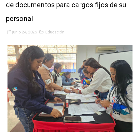
de documentos para cargos fijos de su
Plan Quirúrgico Regional llega a Pueblo Llano con la ac
personal
Iaanem graduó a bebés de Mérida en jornada de lactan
junio 24, 2026
Educación
Iahula pone en marcha protocolo de triaje psicosocial 
Arranca en Rivas Dávila el Plan de Renovación de Voce
Alcalde Nelson Álvarez llevó jornada recreativa a la pa
CorpoMérida continúa con ciclos de formación
Fundacite culmina primera etapa de su Plan Vacacional
Nevado Gas optimiza servicio residencial en la Urbani
Balance semestral impulsa inclusión y atención a pers
Plan Vacacional Comunitario “Ríe 2026” recorre las pa