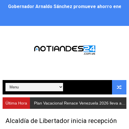
Gobernador Arnaldo Sánchez promueve ahorro energé
Plan Vacacional Renace Venezuela 2026 lleva activida
Plan de alumbrado público sustituye progresivamente m
Cuerpos de Seguridad activaron operativos nocturnos p
​Gobierno Bolivariano avanza en la instalación de nuev
Gobernación de Mérida despliega plan de atención integ
Alcaldía de Libertador impulsa el Plan Ofensiva Comuna
Cidata y el Observatorio Astronómico Nacional de Bras
Última Hora
Plan Vacacional Renace Venezuela 2026 lleva actividades recreativas a Los Guaimaros
Concejo Municipal de Zea celebra distinción de "Muni
Alcaldía de Libertador inicia recepción
CIEPROL-ULA distingue al municipio Zea como "Munici