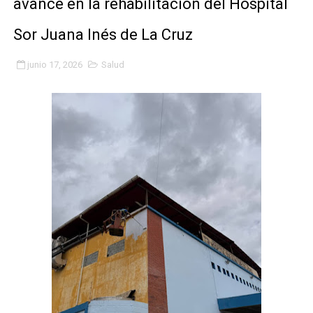
avance en la rehabilitación del Hospital
Niños merideños potencian su talento en plan vacaciona
Sor Juana Inés de La Cruz
Fundecem ofrece taller de bordado en punto de cruz
junio 17, 2026
Salud
Gobierno bolivariano avanza en la transformación del h
Niños merideños aprenden sobre gaita de tambora co
Hospital universitario muestra sus avances en visita de
Instituto Nacional de Nutrición celebra Semana Interna
Gobernación de Mérida fortalece el desarrollo product
Corposalud inició talleres para aspirantes al curso de
Fortalecen formación académica de médicos en proces
Fortaleciendo la economía comunal en El Vigía con mi