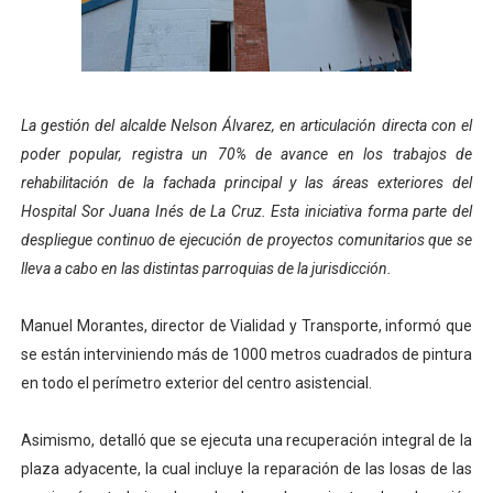
Campo Elías consolida plan de bacheo en el sector La 
Fundecem inició con éxito el taller vacacional de origa
La gestión del alcalde Nelson Álvarez, en articulación directa con el
El Lactario del Iahula celebra la Semana Mundial de la 
poder popular, registra un 70% de avance en los trabajos de
Plan Vacacional "Venezuela Ríe 2026" brinda recreación 
rehabilitación de la fachada principal y las áreas exteriores del
Hospital Sor Juana Inés de La Cruz. Esta iniciativa forma parte del
Inicia el plan vacacional Venezuela Renace en el sector
despliegue continuo de ejecución de proyectos comunitarios que se
lleva a cabo en las distintas parroquias de la jurisdicción.
Manuel Morantes, director de Vialidad y Transporte, informó que
se están interviniendo más de 1000 metros cuadrados de pintura
en todo el perímetro exterior del centro asistencial.
Asimismo, detalló que se ejecuta una recuperación integral de la
plaza adyacente, la cual incluye la reparación de las losas de las