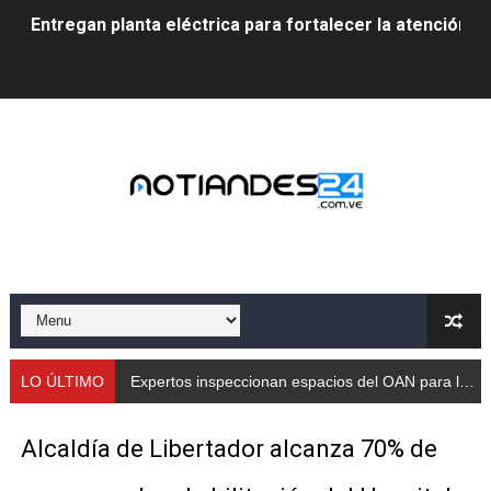
Entregan planta eléctrica para fortalecer la atención sa
Expertos inspeccionan espacios del OAN para la instal
Dictan MasterClass en el marco del Encuentro LAGO Ve
Campo Elías avanza con plan de asfaltado
Encuentro estadal fortalece la coordinación de polític
Gobernador Arnaldo Sánchez apadrina a más de 993 nu
Venezuela instala su primer detector de astropartícula
Consolidan planificación técnica en el Complejo Educat
LO ÚLTIMO
Expertos inspeccionan espacios del OAN para la instalación del detector Cherenkov de agua
Mérida fortalece su reserva deportiva de cara a comp
Alcaldía de Libertador alcanza 70% de
Gobernación de Mérida instalará mesa de trabajo con 