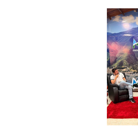
Gobierno bolivariano avanz
Niños merideños aprenden
Hospital universitario mues
Instituto Nacional de Nutri
Gobernación de Mérida fort
Corposalud inició talleres 
Fortalecen formación acad
Fortaleciendo la economía
Campo Elías consolida plan
Fundecem inició con éxito e