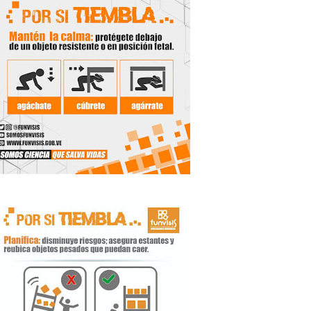
 Libertador
rnada vacacional
ritorial
e agua