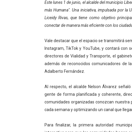
Este lunes 1 de junio, el alcalde del municipio Li
El Lactario del Iahula cele
más Humana". Una iniciativa, impulsada por la U
Liceidy Rivas, que tiene como objetivo principa
Plan Vacacional "Venezuela 
conectar de manera más eficiente con los ciudad
Iniciación al yoga reúne a
Vale destacar que el espacio se transmitirá se
Mincomunas impulsa el auto
Instagram, TikTok y YouTube, y contará con s
directores de Vialidad y Transporte, el gabinet
Expertos inspeccionan espa
además de reconocidos comunicadores de la 
Adalberto Fernández.
Al respecto, el alcalde Nelson Álvarez señaló
gente de forma planificada y coherente, dir
comunidades organizadas conozcan nuestra pla
cada semana y optimizando un canal que llegará 
Para finalizar, la primera autoridad muni