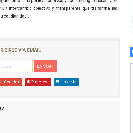
guimiento a las políticas públicas y aporten sugerencias: "Con
r un intercambio colectivo y transparente que transmita las
u cotidianidad".
RIBIRSE VIA EMAIL
Google+
Pinterest
Linkedin
24