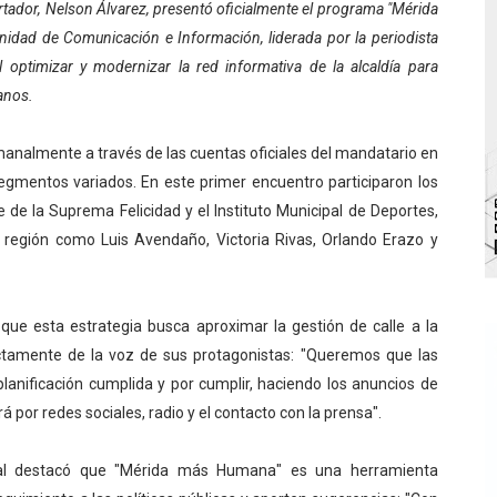
bertador, Nelson Álvarez, presentó oficialmente el programa "Mérida
bra la Semana Mundial de la Lactancia Materna
nidad de Comunicación e Información, liderada por la periodista
l optimizar y modernizar la red informativa de la alcaldía para
Ríe 2026" brinda recreación y cultura a niños del municipio
anos.
 diversos clubes deportivos de Zea en una enriquecedora jo
manalmente a través de las cuentas oficiales del mandatario en
gobierno en Mérida con plan de actualización y atención ter
egmentos variados. En este primer encuentro participaron los
e de la Suprema Felicidad y el Instituto Municipal de Deportes,
cios del OAN para la instalación del detector Cherenkov d
región como Luis Avendaño, Victoria Rivas, Orlando Erazo y
 que esta estrategia busca aproximar la gestión de calle a la
ectamente de la voz de sus protagonistas: "Queremos que las
nificación cumplida y por cumplir, haciendo los anuncios de
por redes sociales, radio y el contacto con la prensa".
cipal destacó que "Mérida más Humana" es una herramienta