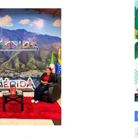
a en la transformación del hospital Sor Juana Inés
 sobre gaita de tambora con Fundecem
tra sus avances en visita del Consejo Legislativo
ción celebra Semana Internacional de la Lactancia Materna
alece el desarrollo productivo en Rangel
para aspirantes al curso de Emergencia Prehospitalaria
émica de médicos en proceso de ruralidad
 comunal en El Vigía con microcréditos a emprendedores y
 de bacheo en el sector La Montañita
l taller vacacional de origami